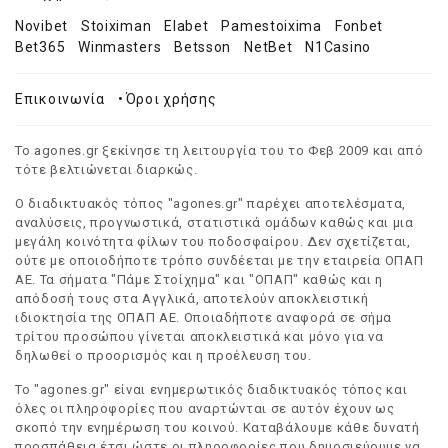
Novibet
Stoiximan
Elabet
Pamestoixima
Fonbet
Bet365
Winmasters
Betsson
NetBet
N1Casino
Επικοινωνία
•
Όροι χρήσης
Το agones.gr ξεκίνησε τη λειτουργία του το Φεβ 2009 και από
τότε βελτιώνεται διαρκώς.
Ο διαδικτυακός τόπος "agones.gr" παρέχει αποτελέσματα,
αναλύσεις, προγνωστικά, στατιστικά ομάδων καθώς και μια
μεγάλη κοινότητα φίλων του ποδοσφαίρου. Δεν σχετίζεται,
ούτε με οποιοδήποτε τρόπο συνδέεται με την εταιρεία ΟΠΑΠ
ΑΕ. Τα σήματα "Πάμε Στοίχημα" και "ΟΠΑΠ" καθώς και η
απόδοσή τους στα Αγγλικά, αποτελούν αποκλειστική
ιδιοκτησία της ΟΠΑΠ ΑΕ. Οποιαδήποτε αναφορά σε σήμα
τρίτου προσώπου γίνεται αποκλειστικά και μόνο για να
δηλωθεί ο προορισμός και η προέλευση του.
Το "agones.gr" είναι ενημερωτικός διαδικτυακός τόπος και
όλες οι πληροφορίες που αναρτώνται σε αυτόν έχουν ως
σκοπό την ενημέρωση του κοινού. Καταβάλουμε κάθε δυνατή
προσπάθεια έτσι ώστε οι πληροφορίες που δημοσιεύουμε να