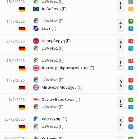
USV Ιένα (Γ)
15/3/2026
I
1
1
Αμβούργο (Γ)
U
USV Ιένα (Γ)
11/3/2026
N
4
1
Σαντ (Γ)
O
Νυρεμβέργη (Γ)
21/2/2026
H
5
1
USV Ιένα (Γ)
O
USV Ιένα (Γ)
15/2/2026
H
1
4
Άιντραχτ Φρανκφούρτης (Γ)
O
USV Ιένα (Γ)
11/2/2026
H
0
6
Μπάγερν Μονάχου (Γ)
O
Ουνιόν Βερολίνου (Γ)
8/2/2026
N
1
2
USV Ιένα (Γ)
O
Χοφενχάιμ (Γ)
20/12/2025
H
5
1
USV Ιένα (Γ)
O
Κολωνία (Γ)
14/12/2025