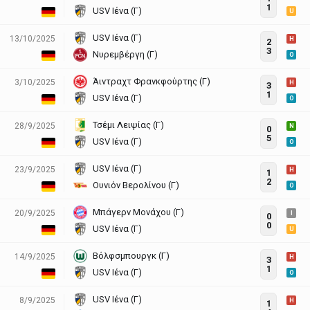
1
USV Ιένα (Γ)
U
USV Ιένα (Γ)
13/10/2025
H
2
3
Νυρεμβέργη (Γ)
O
Άιντραχτ Φρανκφούρτης (Γ)
3/10/2025
H
3
1
USV Ιένα (Γ)
O
Τσέμι Λειψίας (Γ)
28/9/2025
N
0
5
USV Ιένα (Γ)
O
USV Ιένα (Γ)
23/9/2025
H
1
2
Ουνιόν Βερολίνου (Γ)
O
Μπάγερν Μονάχου (Γ)
20/9/2025
I
0
0
USV Ιένα (Γ)
U
Βόλφσμπουργκ (Γ)
14/9/2025
H
3
1
USV Ιένα (Γ)
O
USV Ιένα (Γ)
8/9/2025
H
1