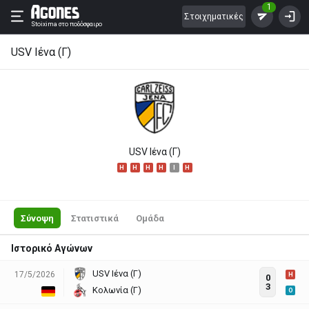
1
Στοιχηματικές
Stoixima
στο ποδόσφαιρο
USV Ιένα (Γ)
USV Ιένα (Γ)
H
H
H
H
I
H
Σύνοψη
Στατιστικά
Ομάδα
Ιστορικό Αγώνων
USV Ιένα (Γ)
17/5/2026
H
0
3
Κολωνία (Γ)
O