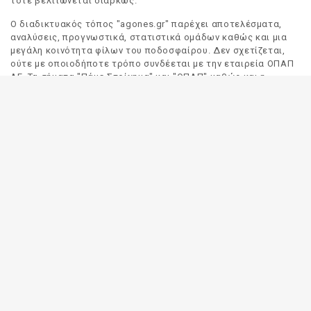
τότε βελτιώνεται διαρκώς.
Ο διαδικτυακός τόπος "agones.gr" παρέχει αποτελέσματα,
αναλύσεις, προγνωστικά, στατιστικά ομάδων καθώς και μια
μεγάλη κοινότητα φίλων του ποδοσφαίρου. Δεν σχετίζεται,
ούτε με οποιοδήποτε τρόπο συνδέεται με την εταιρεία ΟΠΑΠ
ΑΕ. Τα σήματα "Πάμε Στοίχημα" και "ΟΠΑΠ" καθώς και η
απόδοσή τους στα Αγγλικά, αποτελούν αποκλειστική
ιδιοκτησία της ΟΠΑΠ ΑΕ. Οποιαδήποτε αναφορά σε σήμα
τρίτου προσώπου γίνεται αποκλειστικά και μόνο για να
δηλωθεί ο προορισμός και η προέλευση του.
Το "agones.gr" είναι ενημερωτικός διαδικτυακός τόπος και
όλες οι πληροφορίες που αναρτώνται σε αυτόν έχουν ως
σκοπό την ενημέρωση του κοινού. Καταβάλουμε κάθε δυνατή
προσπάθεια έτσι ώστε οι πληροφορίες που δημοσιεύουμε να
είναι σωστές. Σε καμία περίπτωση δεν εγγυόμαστε την
ακρίβεια του περιεχομένου και για τον λόγο αυτό κάθε
χρήστης του παρόντος διαδικτυακού τόπου οφείλει να
ελέγχει στα πρακτορεία του ΟΠΑΠ για τυχόν αλλαγές σε
οποιαδήποτε αναρτηθείσα πληροφορία (π.χ. πρόγραμμα
αγώνων, αποδόσεις, αποτελέσματα κλπ).
Οι αποδόσεις παρέχονται για αποκλειστικά ενημερωτικούς
σκοπούς.