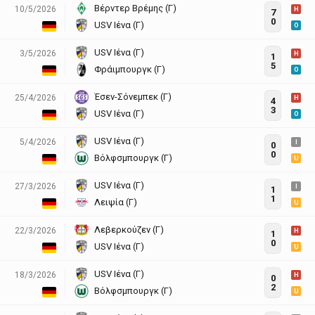
Βέρντερ Βρέμης (Γ)
10/5/2026
H
7
0
USV Ιένα (Γ)
O
USV Ιένα (Γ)
3/5/2026
H
1
5
Φράιμπουργκ (Γ)
O
Έσεν-Σόνεμπεκ (Γ)
25/4/2026
H
4
3
USV Ιένα (Γ)
O
USV Ιένα (Γ)
5/4/2026
I
0
0
Βόλφσμπουργκ (Γ)
U
USV Ιένα (Γ)
27/3/2026
I
1
1
Λειψία (Γ)
U
Λεβερκούζεν (Γ)
22/3/2026
H
1
0
USV Ιένα (Γ)
U
USV Ιένα (Γ)
18/3/2026
H
0
2
Βόλφσμπουργκ (Γ)
U