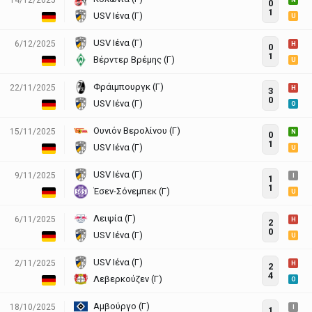
N
0
1
USV Ιένα (Γ)
U
USV Ιένα (Γ)
6/12/2025
H
0
1
Βέρντερ Βρέμης (Γ)
U
Φράιμπουργκ (Γ)
22/11/2025
H
3
0
USV Ιένα (Γ)
O
Ουνιόν Βερολίνου (Γ)
15/11/2025
N
0
1
USV Ιένα (Γ)
U
USV Ιένα (Γ)
9/11/2025
I
1
1
Έσεν-Σόνεμπεκ (Γ)
U
Λειψία (Γ)
6/11/2025
H
2
0
USV Ιένα (Γ)
U
USV Ιένα (Γ)
2/11/2025
H
2
4
Λεβερκούζεν (Γ)
O
Αμβούργο (Γ)
18/10/2025
I
1