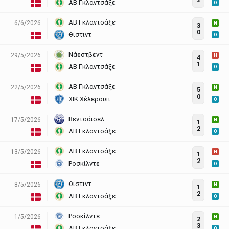
AB Γκλαντσάξε
O
AB Γκλαντσάξε
6/6/2026
N
3
0
Θίστιντ
O
Νάεστβεντ
29/5/2026
H
4
1
AB Γκλαντσάξε
O
AB Γκλαντσάξε
22/5/2026
N
5
0
ΧΙΚ Χέλερουπ
O
Βεντσάισελ
17/5/2026
N
1
2
AB Γκλαντσάξε
O
AB Γκλαντσάξε
13/5/2026
H
1
2
Ροσκίλντε
O
Θίστιντ
8/5/2026
N
1
2
AB Γκλαντσάξε
O
Ροσκίλντε
1/5/2026
N
2
3
AB Γκλαντσάξε
O