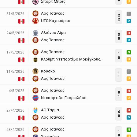
Σπορτ Μπόις
U
Λος Τσάνκας
31/5/2026
I
2
2
UΤC Καχαμάρκα
O
Αλιάνσα Λίμα
24/5/2026
H
3
0
Λος Τσάνκας
O
Λος Τσάνκας
17/5/2026
N
1
0
Κλουμπ Ντεπορτίβο Μοκέγκουα
U
Κούσκο
11/5/2026
I
1
1
Λος Τσάνκας
U
Λος Τσάνκας
4/5/2026
H
0
1
Ντεπορτίβο Γκαρκιλάσο
U
AD Τάρμα
27/4/2026
H
4
0
Λος Τσάνκας
O
Λος Τσάνκας
23/4/2026
N
1
0
Σιενσιάνο
U