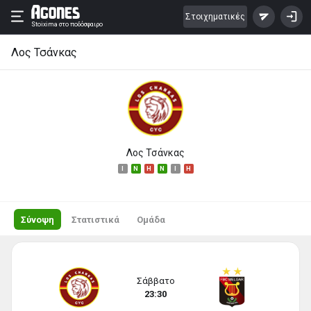
Στοιχηματικές
Stoixima
στο ποδόσφαιρο
Λος Τσάνκας
Λος Τσάνκας
I
N
H
N
I
H
Σύνοψη
Στατιστικά
Ομάδα
Σάββατο
23:30