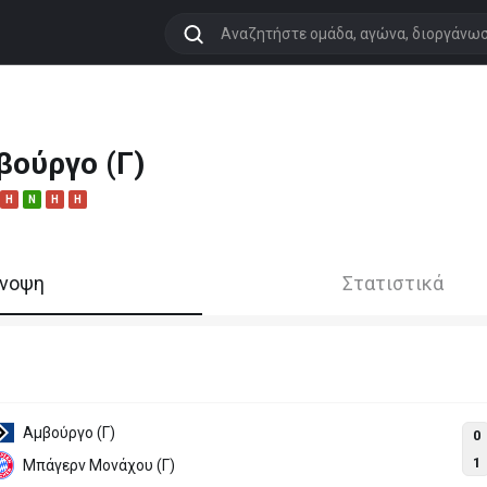
βούργο (Γ)
H
N
H
H
νοψη
Στατιστικά
Αμβούργο (Γ)
0
1
Μπάγερν Μονάχου (Γ)