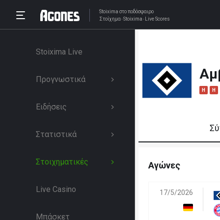
Stoixima
στο ποδόσφαιρο
Στοίχημα
Stoixima
Live Scores
Stoixima Live
Αμ
Προγνωστικά
H
H
Ειδήσεις
Σύ
Στατιστικά
Στοιχηματικές
Αγώνες
Live Casino
17/5/2026
Μπάσκετ