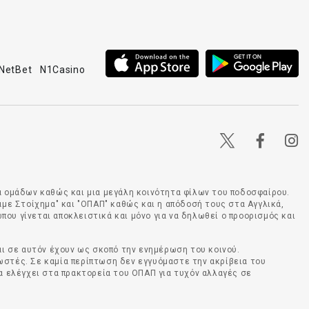
NetBet
N1Casino
ά ομάδων καθώς και μια μεγάλη κοινότητα φίλων του ποδοσφαίρου.
άμε Στοίχημα" και "ΟΠΑΠ" καθώς και η απόδοσή τους στα Αγγλικά,
ου γίνεται αποκλειστικά και μόνο για να δηλωθεί ο προορισμός και
αι σε αυτόν έχουν ως σκοπό την ενημέρωση του κοινού.
ωστές. Σε καμία περίπτωση δεν εγγυόμαστε την ακρίβεια του
να ελέγχει στα πρακτορεία του ΟΠΑΠ για τυχόν αλλαγές σε