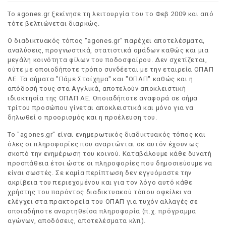
Το agones.gr ξεκίνησε τη λειτουργία του το Φεβ 2009 και από
τότε βελτιώνεται διαρκώς.
Ο διαδικτυακός τόπος "agones.gr" παρέχει αποτελέσματα,
αναλύσεις, προγνωστικά, στατιστικά ομάδων καθώς και μια
μεγάλη κοινότητα φίλων του ποδοσφαίρου. Δεν σχετίζεται,
ούτε με οποιοδήποτε τρόπο συνδέεται με την εταιρεία ΟΠΑΠ
ΑΕ. Τα σήματα "Πάμε Στοίχημα" και "ΟΠΑΠ" καθώς και η
απόδοσή τους στα Αγγλικά, αποτελούν αποκλειστική
ιδιοκτησία της ΟΠΑΠ ΑΕ. Οποιαδήποτε αναφορά σε σήμα
τρίτου προσώπου γίνεται αποκλειστικά και μόνο για να
δηλωθεί ο προορισμός και η προέλευση του.
Το "agones.gr" είναι ενημερωτικός διαδικτυακός τόπος και
όλες οι πληροφορίες που αναρτώνται σε αυτόν έχουν ως
σκοπό την ενημέρωση του κοινού. Καταβάλουμε κάθε δυνατή
προσπάθεια έτσι ώστε οι πληροφορίες που δημοσιεύουμε να
είναι σωστές. Σε καμία περίπτωση δεν εγγυόμαστε την
ακρίβεια του περιεχομένου και για τον λόγο αυτό κάθε
χρήστης του παρόντος διαδικτυακού τόπου οφείλει να
ελέγχει στα πρακτορεία του ΟΠΑΠ για τυχόν αλλαγές σε
οποιαδήποτε αναρτηθείσα πληροφορία (π.χ. πρόγραμμα
αγώνων, αποδόσεις, αποτελέσματα κλπ).