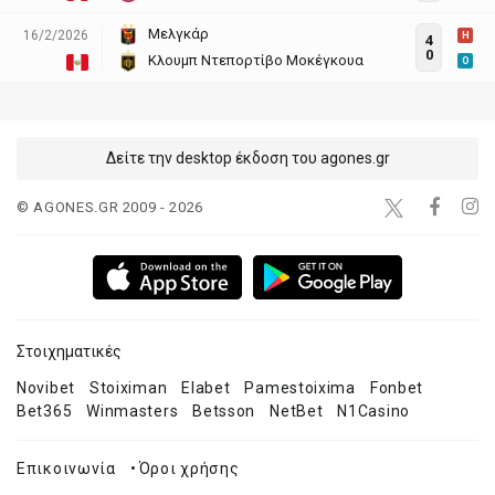
Μελγκάρ
16/2/2026
H
4
0
Κλουμπ Ντεπορτίβο Μοκέγκουα
O
Δείτε την desktop έκδοση του agones.gr
© AGONES.GR 2009 - 2026
Στοιχηματικές
Novibet
Stoiximan
Elabet
Pamestoixima
Fonbet
Bet365
Winmasters
Betsson
NetBet
N1Casino
Επικοινωνία
•
Όροι χρήσης