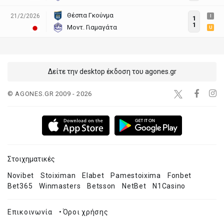
Θέσπα Γκούνμα
21/2/2026
I
1
1
Μοντ. Γιαμαγάτα
U
Δείτε την desktop έκδοση του agones.gr
© AGONES.GR 2009 - 2026
Στοιχηματικές
Novibet
Stoiximan
Elabet
Pamestoixima
Fonbet
Bet365
Winmasters
Betsson
NetBet
N1Casino
Επικοινωνία
•
Όροι χρήσης