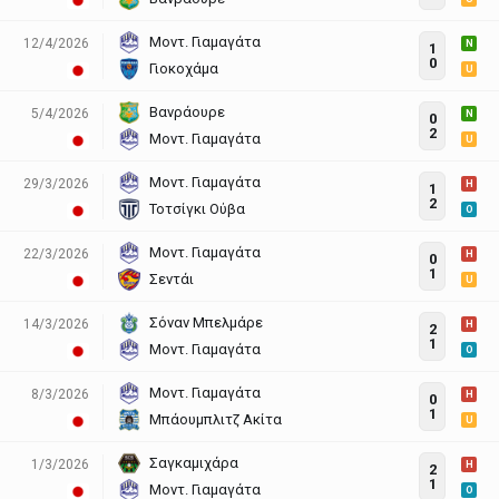
Μοντ. Γιαμαγάτα
12/4/2026
N
1
0
Γιοκοχάμα
U
Βανράουρε
5/4/2026
N
0
2
Μοντ. Γιαμαγάτα
U
Μοντ. Γιαμαγάτα
29/3/2026
H
1
2
Τοτσίγκι Ούβα
O
Μοντ. Γιαμαγάτα
22/3/2026
H
0
1
Σεντάι
U
Σόναν Μπελμάρε
14/3/2026
H
2
1
Μοντ. Γιαμαγάτα
O
Μοντ. Γιαμαγάτα
8/3/2026
H
0
1
Μπάουμπλιτζ Ακίτα
U
Σαγκαμιχάρα
1/3/2026
H
2
1
Μοντ. Γιαμαγάτα
O