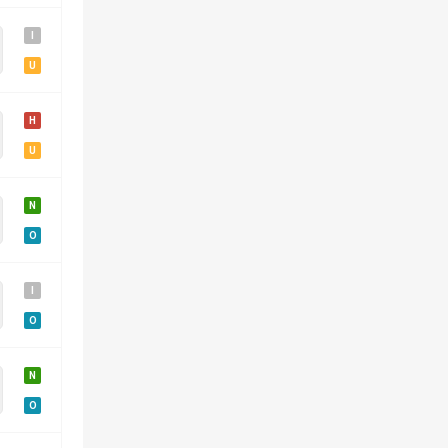
I
U
H
U
N
O
I
O
N
O