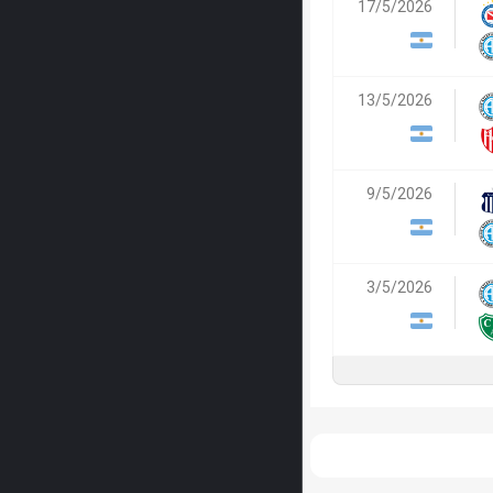
17/5/2026
13/5/2026
9/5/2026
3/5/2026