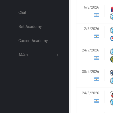
6/8/2026
Chat
Bet Academy
2/8/2026
Casino Academy
24/7/2026
Άλλα
30/5/2026
24/5/2026