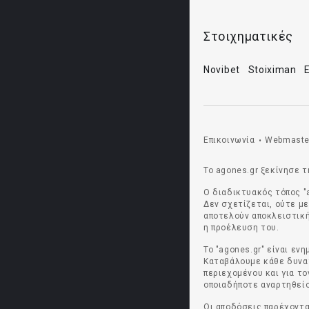
Στοιχηματικές
Novibet
Stoiximan
Επικοινωνία
Webmaste
•
Το agones.gr ξεκίνησε τ
Ο διαδικτυακός τόπος "
Δεν σχετίζεται, ούτε μ
αποτελούν αποκλειστική
η προέλευση του.
Το "agones.gr" είναι ε
Καταβάλουμε κάθε δυνατ
περιεχομένου και για τ
οποιαδήποτε αναρτηθείσ
Οι αποδόσεις παρέχοντα