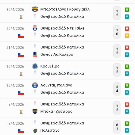
Μπαρτσελόνα Γκουαγιακίλ
30/4/2026
N
1
2
Ουνιβερσιδάδ Κατόλικα
O
Ουνιβερσιδάδ Ντε Τσίλε
26/4/2026
H
1
0
Ουνιβερσιδάδ Κατόλικα
U
Ουνιβερσιδάδ Κατόλικα
21/4/2026
H
1
2
Ουνιόν Λα Καλέρα
O
Κρουζέιρο
16/4/2026
N
1
2
Ουνιβερσιδάδ Κατόλικα
O
Αουντάξ Ιταλιάνο
12/4/2026
N
3
4
Ουνιβερσιδάδ Κατόλικα
O
Ουνιβερσιδάδ Κατόλικα
8/4/2026
H
1
2
Μπόκα Τζούνιορς
O
Ουνιβερσιδάδ Κατόλικα
3/4/2026
N
6
1
Παλεστίνο
O