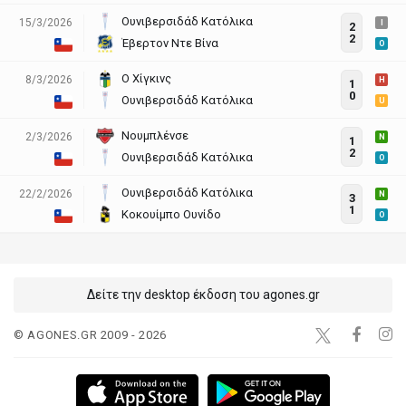
Ουνιβερσιδάδ Κατόλικα
15/3/2026
I
2
2
Έβερτον Ντε Βίνα
O
Ο Χίγκινς
8/3/2026
H
1
0
Ουνιβερσιδάδ Κατόλικα
U
Νουμπλένσε
2/3/2026
N
1
2
Ουνιβερσιδάδ Κατόλικα
O
Ουνιβερσιδάδ Κατόλικα
22/2/2026
N
3
1
Κοκουίμπο Ουνίδο
O
Δείτε την desktop έκδοση του agones.gr
© AGONES.GR 2009 - 2026