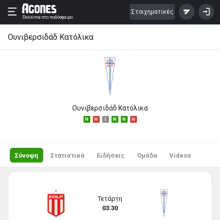
Στοιχηματικές
Stoixima
στο ποδόσφαιρο
Ουνιβερσιδάδ Κατόλικα
Ουνιβερσιδάδ Κατόλικα
N
H
I
N
N
H
Σύνοψη
Στατιστικά
Ειδήσεις
Ομάδα
Videos
Τετάρτη
03:30