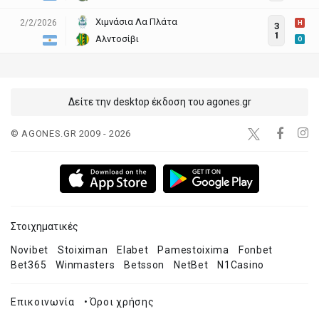
Χιμνάσια Λα Πλάτα
2/2/2026
H
3
1
Αλντοσίβι
O
Δείτε την desktop έκδοση του agones.gr
© AGONES.GR 2009 - 2026
Στοιχηματικές
Novibet
Stoiximan
Elabet
Pamestoixima
Fonbet
Bet365
Winmasters
Betsson
NetBet
N1Casino
Επικοινωνία
•
Όροι χρήσης