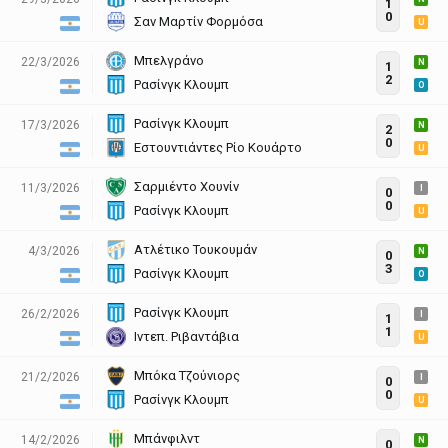
1
0
Σαν Μαρτίν Φορμόσα
U
Μπελγράνο
22/3/2026
N
1
2
Ρασίνγκ Κλουμπ
O
Ρασίνγκ Κλουμπ
17/3/2026
N
2
0
Εστουντιάντες Ρίο Κουάρτο
U
Σαρμιέντο Χουνίν
11/3/2026
I
0
0
Ρασίνγκ Κλουμπ
U
Ατλέτικο Τουκουμάν
4/3/2026
N
0
3
Ρασίνγκ Κλουμπ
O
Ρασίνγκ Κλουμπ
26/2/2026
I
1
1
Ιντεπ. Ριβαντάβια
U
Μπόκα Τζούνιορς
21/2/2026
I
0
0
Ρασίνγκ Κλουμπ
U
Μπάνφιλντ
14/2/2026
N
0