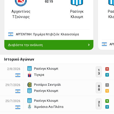
02:15
Αρχεντίνος
Ρασίνγκ
Ρασ
Τζούνιορς
Κλουμπ
Κλ
ΑΡΓΕΝΤΙΝΗ: Πριμέρα Ντιβιζιόν: Κλαουσούρα
ΑΡ
Διαβάστε την ανάλυση
Ιστορικό Αγώνων
Ρασίνγκ Κλουμπ
2/8/2026
H
1
3
Τίγκρε
O
Ροσάριο Σεντράλ
29/7/2026
I
0
0
Ρασίνγκ Κλουμπ
U
Ρασίνγκ Κλουμπ
25/7/2026
N
2
1
Χιμνάσια Λα Πλάτα
O