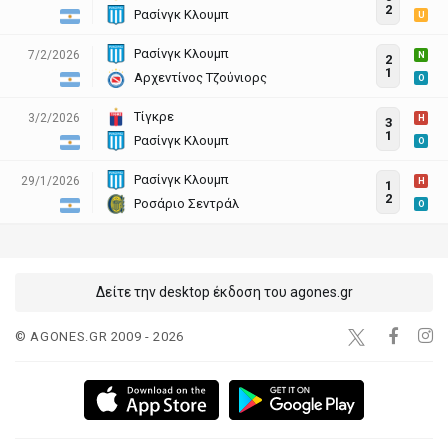
2
Ρασίνγκ Κλουμπ
U
Ρασίνγκ Κλουμπ
7/2/2026
N
2
1
Αρχεντίνος Τζούνιορς
O
Τίγκρε
3/2/2026
H
3
1
Ρασίνγκ Κλουμπ
O
Ρασίνγκ Κλουμπ
29/1/2026
H
1
2
Ροσάριο Σεντράλ
O
Δείτε την desktop έκδοση του agones.gr
© AGONES.GR 2009 - 2026