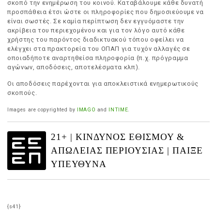
σκοπό την ενημέρωση του κοινού. Καταβάλουμε κάθε δυνατή
προσπάθεια έτσι ώστε οι πληροφορίες που δημοσιεύουμε να
είναι σωστές. Σε καμία περίπτωση δεν εγγυόμαστε την
ακρίβεια του περιεχομένου και για τον λόγο αυτό κάθε
χρήστης του παρόντος διαδικτυακού τόπου οφείλει να
ελέγχει στα πρακτορεία του ΟΠΑΠ για τυχόν αλλαγές σε
οποιαδήποτε αναρτηθείσα πληροφορία (π.χ. πρόγραμμα
αγώνων, αποδόσεις, αποτελέσματα κλπ).
Οι αποδόσεις παρέχονται για αποκλειστικά ενημερωτικούς
σκοπούς.
Images are copyrighted by
IMAGO
and
INTIME
.
21+ | ΚΙΝΔΥΝΟΣ ΕΘΙΣΜΟΥ &
ΑΠΩΛΕΙΑΣ ΠΕΡΙΟΥΣΙΑΣ | ΠΑΙΞΕ
ΥΠΕΥΘΥΝΑ
{s41}