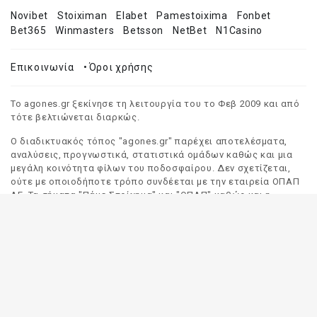
Novibet
Stoiximan
Elabet
Pamestoixima
Fonbet
Bet365
Winmasters
Betsson
NetBet
N1Casino
Επικοινωνία
•
Όροι χρήσης
Το agones.gr ξεκίνησε τη λειτουργία του το Φεβ 2009 και από
τότε βελτιώνεται διαρκώς.
Ο διαδικτυακός τόπος "agones.gr" παρέχει αποτελέσματα,
αναλύσεις, προγνωστικά, στατιστικά ομάδων καθώς και μια
μεγάλη κοινότητα φίλων του ποδοσφαίρου. Δεν σχετίζεται,
ούτε με οποιοδήποτε τρόπο συνδέεται με την εταιρεία ΟΠΑΠ
ΑΕ. Τα σήματα "Πάμε Στοίχημα" και "ΟΠΑΠ" καθώς και η
απόδοσή τους στα Αγγλικά, αποτελούν αποκλειστική
ιδιοκτησία της ΟΠΑΠ ΑΕ. Οποιαδήποτε αναφορά σε σήμα
τρίτου προσώπου γίνεται αποκλειστικά και μόνο για να
δηλωθεί ο προορισμός και η προέλευση του.
Το "agones.gr" είναι ενημερωτικός διαδικτυακός τόπος και
όλες οι πληροφορίες που αναρτώνται σε αυτόν έχουν ως
σκοπό την ενημέρωση του κοινού. Καταβάλουμε κάθε δυνατή
προσπάθεια έτσι ώστε οι πληροφορίες που δημοσιεύουμε να