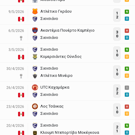
Ατλέτικο Γκράου
9/5/2026
N
1
2
Σιενσιάνο
O
Ακαντέμια Πουέρτο Καμπέγιο
6/5/2026
H
3
0
Σιενσιάνο
O
Σιενσιάνο
3/5/2026
N
1
0
Κομερσιάντες Ούνιδος
U
Σιενσιάνο
30/4/2026
N
1
0
Ατλέτικο Μινέιρο
U
UΤC Καχαμάρκα
26/4/2026
I
2
2
Σιενσιάνο
O
Λος Τσάνκας
23/4/2026
H
1
0
Σιενσιάνο
U
Σιενσιάνο
20/4/2026
N
2
1
Κλουμπ Ντεπορτίβο Μοκέγκουα
O