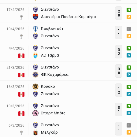
Σιενσιάνο
17/4/2026
N
2
0
Ακαντέμια Πουέρτο Καμπέγιο
U
Γιουβεντούτ
10/4/2026
I
1
1
Σιενσιάνο
U
Σιενσιάνο
4/4/2026
N
3
2
AD Τάρμα
O
Σιενσιάνο
21/3/2026
N
3
0
ΦΚ Καχαμάρκα
O
Κούσκο
16/3/2026
N
1
2
Σιενσιάνο
O
Σιενσιάνο
10/3/2026
N
3
1
Σπορτ Μπόις
O
Σιενσιάνο
6/3/2026
I
1
1
Μελγκάρ
U