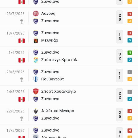
Σιενσιάνο
U
Λανούς
23/7/2026
H
2
0
Σιενσιάνο
U
Σιενσιάνο
18/7/2026
H
1
3
Μελγκάρ
O
Σιενσιάνο
1/6/2026
N
3
2
Σπόρτινγκ Κριστάλ
O
Σιενσιάνο
28/5/2026
I
1
1
Γιουβεντούτ
U
Σπορτ Χουανκάγιο
24/5/2026
I
2
2
Σιενσιάνο
O
Ατλέτικο Μινέιρο
22/5/2026
H
2
0
Σιενσιάνο
U
Σιενσιάνο
17/5/2026
H
0
1
Αλιάνσα Λίμα
U