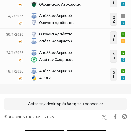
1
Ολυμπιακός Λευκωσίας
O
Απόλλων Λεμεσού
4/2/2026
I
2
2
Ομόνοια Αραδίππου
O
Ομόνοια Αραδίππου
30/1/2026
N
0
1
Απόλλων Λεμεσού
U
Απόλλων Λεμεσού
24/1/2026
N
4
0
Ακρίτας Χλώρακας
O
Απόλλων Λεμεσού
18/1/2026
N
2
1
ΑΠΟΕΛ
O
Δείτε την desktop έκδοση του agones.gr
© AGONES.GR 2009 - 2026