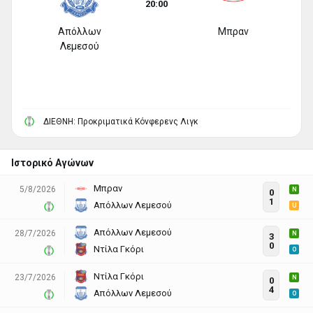
20:00
Απόλλων
Μπραν
Λεμεσού
ΔΙΕΘΝΗ: Προκριματικά Κόνφερενς Λιγκ
Ιστορικό Αγώνων
Μπραν
5/8/2026
N
0
1
Απόλλων Λεμεσού
U
Απόλλων Λεμεσού
28/7/2026
N
3
0
Ντίλα Γκόρι
O
Ντίλα Γκόρι
23/7/2026
N
0
4
Απόλλων Λεμεσού
O