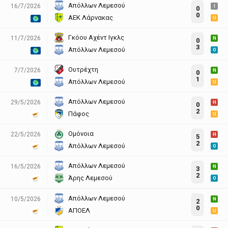
Απόλλων Λεμεσού
16/7/2026
I
0
0
ΑΕΚ Λάρνακας
U
Γκόου Αχέντ Ιγκλς
11/7/2026
N
0
3
Απόλλων Λεμεσού
O
Ουτρέχτη
7/7/2026
N
0
1
Απόλλων Λεμεσού
U
Απόλλων Λεμεσού
29/5/2026
H
0
2
Πάφος
U
Ομόνοια
22/5/2026
H
5
2
Απόλλων Λεμεσού
O
Απόλλων Λεμεσού
16/5/2026
N
3
2
Άρης Λεμεσού
O
Απόλλων Λεμεσού
10/5/2026
N
2
0
ΑΠΟΕΛ
U