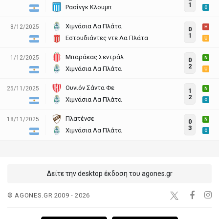
1
Ρασίνγκ Κλουμπ
O
Χιμνάσια Λα Πλάτα
8/12/2025
H
0
1
Εστουδιάντες ντε Λα Πλάτα
U
Μπαράκας Σεντράλ
1/12/2025
N
0
2
Χιμνάσια Λα Πλάτα
U
Ουνιόν Σάντα Φε
25/11/2025
N
1
2
Χιμνάσια Λα Πλάτα
O
Πλατένσε
18/11/2025
N
0
3
Χιμνάσια Λα Πλάτα
O
Δείτε την desktop έκδοση του agones.gr
© AGONES.GR 2009 - 2026