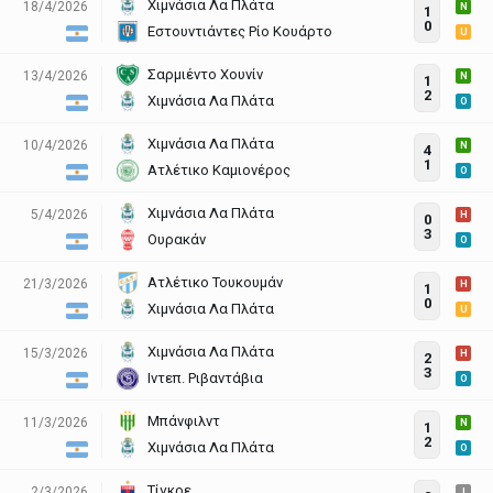
Χιμνάσια Λα Πλάτα
18/4/2026
N
1
0
Εστουντιάντες Ρίο Κουάρτο
U
Σαρμιέντο Χουνίν
13/4/2026
N
1
2
Χιμνάσια Λα Πλάτα
O
Χιμνάσια Λα Πλάτα
10/4/2026
N
4
1
Ατλέτικο Καμιονέρος
O
Χιμνάσια Λα Πλάτα
5/4/2026
H
0
3
Ουρακάν
O
Ατλέτικο Τουκουμάν
21/3/2026
H
1
0
Χιμνάσια Λα Πλάτα
U
Χιμνάσια Λα Πλάτα
15/3/2026
H
2
3
Ιντεπ. Ριβαντάβια
O
Μπάνφιλντ
11/3/2026
N
1
2
Χιμνάσια Λα Πλάτα
O
Τίγκρε
2/3/2026
I