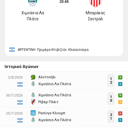
23:45
Χιμνάσια Λα
Μπαράκας
Πλάτα
Σεντράλ
ΑΡΓΕΝΤΙΝΗ: Πριμέρα Ντιβιζιόν: Κλαουσούρα
Ιστορικό Αγώνων
Αλντοσίβι
2/8/2026
N
1
2
Χιμνάσια Λα Πλάτα
O
Χιμνάσια Λα Πλάτα
30/7/2026
N
1
0
Ρίβερ Πλέιτ
U
Ρασίνγκ Κλουμπ
25/7/2026
H
2
1
Χιμνάσια Λα Πλάτα
O