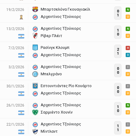
Μπαρτσελόνα Γκουαγιακίλ
19/2/2026
N
0
1
Αρχεντίνος Τζούνιορς
U
Αρχεντίνος Τζούνιορς
13/2/2026
N
1
0
Ρίβερ Πλέιτ
U
Ρασίνγκ Κλουμπ
7/2/2026
H
2
1
Αρχεντίνος Τζούνιορς
O
Αρχεντίνος Τζούνιορς
3/2/2026
I
0
0
Μπελγράνο
U
Εστουντιάντες Ρίο Κουάρτο
30/1/2026
I
0
0
Αρχεντίνος Τζούνιορς
U
Αρχεντίνος Τζούνιορς
26/1/2026
N
1
0
Σαρμιέντο Χουνίν
U
Αρχεντίνος Τζούνιορς
22/1/2026
I
1
1
Μίντλαντ
U