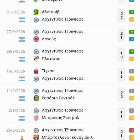
Αλντοσίβι
31/3/2026
N
0
2
Αρχεντίνος Τζούνιορς
U
Αρχεντίνος Τζούνιορς
27/3/2026
N
2
1
Λανούς
O
Αρχεντίνος Τζούνιορς
23/3/2026
N
1
0
Πλατένσε
U
Τίγκρε
16/3/2026
I
1
1
Αρχεντίνος Τζούνιορς
U
Αρχεντίνος Τζούνιορς
11/3/2026
I
0
0
Ροσάριο Σεντράλ
U
Αρχεντίνος Τζούνιορς
2/3/2026
I
1
1
Μπαράκας Σεντράλ
U
Αρχεντίνος Τζούνιορς
26/2/2026
H
0
1
Μπαρτσελόνα Γκουαγιακίλ
U