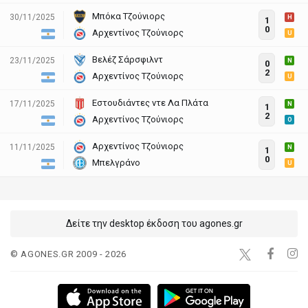
Μπόκα Τζούνιορς
30/11/2025
H
1
0
Αρχεντίνος Τζούνιορς
U
Βελέζ Σάρσφιλντ
23/11/2025
N
0
2
Αρχεντίνος Τζούνιορς
U
Εστουδιάντες ντε Λα Πλάτα
17/11/2025
N
1
2
Αρχεντίνος Τζούνιορς
O
Αρχεντίνος Τζούνιορς
11/11/2025
N
1
0
Μπελγράνο
U
Δείτε την desktop έκδοση του agones.gr
© AGONES.GR 2009 - 2026