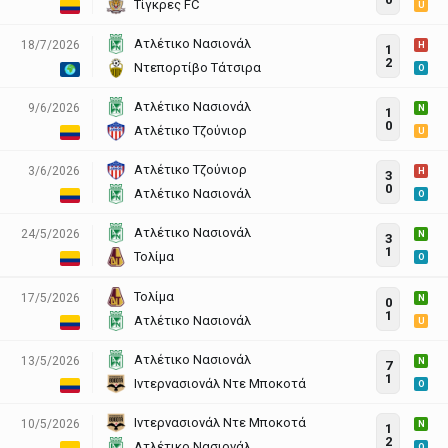
Τίγκρες FC
U
Ατλέτικο Νασιονάλ
18/7/2026
H
1
2
Ντεπορτίβο Τάτσιρα
O
Ατλέτικο Νασιονάλ
9/6/2026
N
1
0
Ατλέτικο Τζούνιορ
U
Ατλέτικο Τζούνιορ
3/6/2026
H
3
0
Ατλέτικο Νασιονάλ
O
Ατλέτικο Νασιονάλ
24/5/2026
N
3
1
Τολίμα
O
Τολίμα
17/5/2026
N
0
1
Ατλέτικο Νασιονάλ
U
Ατλέτικο Νασιονάλ
13/5/2026
N
7
1
Ιντερνασιονάλ Ντε Μποκοτά
O
Ιντερνασιονάλ Ντε Μποκοτά
10/5/2026
N
1
2
Ατλέτικο Νασιονάλ
O