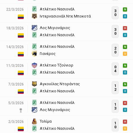
Ατλέτικο Νασιονάλ
22/3/2026
N
3
0
Ιντερνασιονάλ Ντε Μποκοτά
O
Λος Μιγιονάριος
18/3/2026
H
3
0
Ατλέτικο Νασιονάλ
O
Ατλέτικο Νασιονάλ
14/3/2026
N
2
0
Γιανέρος
U
Ατλέτικο Τζούνιορ
11/3/2026
N
0
4
Ατλέτικο Νασιονάλ
O
Αγκουίλας Ντοράντας
7/3/2026
N
1
2
Ατλέτικο Νασιονάλ
O
Ατλέτικο Νασιονάλ
5/3/2026
H
1
3
Λος Μιγιονάριος
O
Τολίμα
2/3/2026
H
1
0
Ατλέτικο Νασιονάλ
U