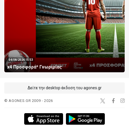
04/08/2026 15:53
x4 Προσφορά* Γνωριμίας
Δείτε την desktop έκδοση του agones.gr
© AGONES.GR 2009 - 2026