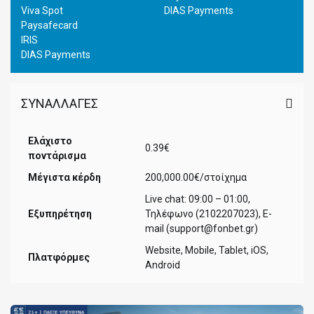
Viva Spot
DIAS Payments
Paysafecard
IRIS
DIAS Payments
ΣΥΝΑΛΛΑΓΕΣ
Ελάχιστο
0.39€
ποντάρισμα
Μέγιστα κέρδη
200,000.00€/στοίχημα
Live chat: 09:00 – 01:00,
Εξυπηρέτηση
Τηλέφωνο (2102207023), E-
mail (
support@fonbet.gr
)
Website, Mobile, Tablet, iOS,
Πλατφόρμες
Android