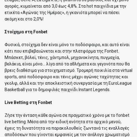
αγορές, κυμαίνεται από 3,0 έως 4,8%. Στα hot παιχνίδια με την
ετικέτα «Αγώνας της Ημέρας», η γκανιότα μπορεί να πέσει
ακόμη και στο 2,0%!
Στοίχημα στη Fonbet
Φυσικά, στοίχημα δεν είναι μόνο το ποδόσφαιρο, και αυτό είναι
κάτι που επιβεβαιώνεται και στην πλατφόρμα της Fonbet.
Μπάσκετ, βόλεϊ, τένις, χάντμπολ, μηχανοκίνητα, πυγμαχία,
βελάκια, είναι μόνο… λίγα από τα αθλήματα και γεγονότα που θα
βρεις διαθέσιμα για στοιχηματισμό. Τρομερή ποικιλία στα virtual
sports, από ποδόσφαιρο και τένις μέχρι αγώνες ταχύτητας και
γκολφ, αλλά και την αποκλειστική συνεργασία με τη EuroLeague
Basketball για το δημοφιλές παιχνίδι Instant Legends.
Live Betting στη Fonbet
Ζήσε την ένταση κάθε αγώνα σε πραγματικό χρόνο με το fonbet
live betting. Μέσα από την ειδική ενότητα στο αρχικό μενού,
έχεις τη δυνατότητα να παρακολουθείς ζωντανά τις εναλλαγές
αποδόσεων που γίνονται εμφανείς με τον ανάλογο χρωματισμό