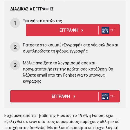
ΔΙΑΔΙΚΑΣΙΑ ΕΓΓΡΑΦΗΣ
Ξεκινήστε πατώντας:
ΕΓΓΡΑΦΗ
21+
Πατήστε στο κουμπί «Εγγραφή» στη νέα σελίδα και
συμπληρώστε τη φόρμα εγγραφής
Μόλις ανοίξετε το λογαριασμό σας και
πραγματοποιήσετε την πρώτη σας κατάθεση, θα
λάβετε email από την Fonbet για το μπόνους
εγγραφής
ΕΓΓΡΑΦΗ
21+
Ερχόμενη από τα… βάθη της Ρωσίας το 1994, η Fonbet έχει
εξελιχθεί σε έναν από τους κορυφαίους παρόχους αθλητικού
στοιχήματος διεθνώς. Με πολυετή εμπειρία και τεχνολογική