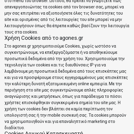
στο menu του browser. Ωστόσο, θα πρέπει να γνωρίζετε πως
απενεργοποιώντας τα cookies από τον browser σας, μπορεί να
μην σας επιτρέπει να αξιοποιήσετε όλες τις δυνατότητες του
site και ορισμένες από τις λειτουργίες του site μπορεί να μην
λειτουργήσουν όπως θα έπρεπε καθώς βασίζουν την λειτουργία
τους στα cookies.
Χρήση Cookies από το agones.gr
Στο agones.gr χρησιμοποιούμε Cookies, χωρίς ωστόσο να
συγκεντρώνουμε, να επεξεργαζόμαστε ή να αποθηκεύουμε
προσωπικά δεδομένα από την χρήση του. Χρησιμοποιούμε την
τεχνολογία των cookies και τις διευθύνσεις IP για να
λαμβάνουμε μη προσωπικά δεδομένα από τους επισκέπτες μας
και για να προσφέρουμε στους εγγεγραμμένους μας επισκέπτες
την καλύτερη δυνατή εξατομικευμένη online εμπειρία. Με την
περιήγηση στο site μας συγκεντρώνουμε απλές πληροφορίες
αναγνώρισης και μετρήσεων, όπως για παράδειγμα το πόσοι
χρήστες επισκέφθηκαν συγκεκριμένα σημεία του site μας. Η
χρήση των cookies δεν βλάπτει σε καμία περίπτωση τον
υπολογιστή σας ή την mobile συσκευή σας. Τα cookies μπορούν
να χρησιμοποιηθούν και για επαναληπτικό marketing στο
διαδίκτυο.
Cookies Αρχικού Κατασκευαστή