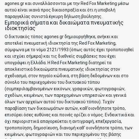
agones.gr και συναλλάσσονται με την Red Fox Marketing μέσω
αυτού είναι ικανά προς δικαιοπραξία και ότι η υποβολή
παραγγελίας συνιστά έγκυρη δήλωση βούλησης.
Εμπορικά σήματα και δικαιώματα πνευματικής
ιδιοκτησίας
Ο δικτυακός τόπος agones.gr δημιουργήθηκε, ανήκει και
αποτελεί πνευματική ιδιοκτησία της Red Fox Marketing,
σύμφωνα με το νόμο 2121/1993 (όπως αυτός έχει τροποποιηθεί
και ισχύει σήμερα) και τις διεθνείς συμβάσεις που έχει
υπογράψει η Ελλάδα. Η Red Fox Marketing διατηρεί τα
αποκλειστικά δικαιώματα πνευματικής ιδιοκτησίας στον
σχεδιασμό, στον πηγαίο κώδικα, στη βάση δεδομένων και στο
σύνολο του περιεχομένου του δικτυακού τόπου
(συμπεριλαμβανομένων εικόνων, γραφικών, φωτογραφιών,
σχεδίων, κειμένων, των παρεχομένων υπηρεσιών και γενικά
όλων των αρχείων αυτού του δικτυακού τόπου). Τυχόν
παραβίαση των δικαιωμάτων αυτών, καθ'οιονδήποτε τρόπο,
επισύρει όσες ευθύνες και ποινές ορίζει ο νόμος. Ενδεικτικά και
όχι περιοριστικά απαγορεύεται η αντιγραφή, επεξεργασία,
τροποποίηση, δημοσίευση, διανομή καθ' οιονδήποτε τρόπο, των
κειμένων, φωτογραφιών και του περιεχομένου της βάσης