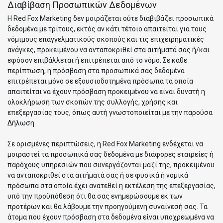
Διαβίβαση Προσωπικών Δεδομένων
Η Red Fox Marketing δεν μοιράζεται ούτε διαβιβάζει προσωπικά
δεδομένα με τρίτους, εκτός αν κάτι τέτοιο απαιτείται για τους
νόμιμους επαγγελματικούς σκοπούς και τις επιχειρηματικές
ανάγκες, προκειμένου να ανταποκριθεί στα αιτήματά σας ή/και
εφόσον επιβάλλεται ή επιτρέπεται από το νόμο. Σε κάθε
περίπτωση, η πρόσβαση στα προσωπικά σας δεδομένα
επιτρέπεται μόνο σε εξουσιοδοτημένα πρόσωπα τα οποία
απαιτείται να έχουν πρόσβαση προκειμένου να είναι δυνατή η
ολοκλήρωση των σκοπών της συλλογής, χρήσης και
επεξεργασίας τους, όπως αυτή γνωστοποιείται με την παρούσα
Δήλωση.
Σε ορισμένες περιπτώσεις, η Red Fox Marketing ενδέχεται να
μοιραστεί τα προσωπικά σας δεδομένα με διάφορες εταιρείες ή
παρόχους υπηρεσιών που συνεργάζονται μαζί της, προκειμένου
να ανταποκριθεί στα αιτήματά σας ή σε φυσικά ή νομικά
πρόσωπα στα οποία έχει ανατεθεί η εκτέλεση της επεξεργασίας,
υπό την προϋπόθεση ότι θα σας ενημερώσουμε εκ των
προτέρων και θα λάβουμε την προηγούμενη συναίνεσή σας. Τα
άτομα που έχουν πρόσβαση στα δεδομένα είναι υποχρεωμένα να