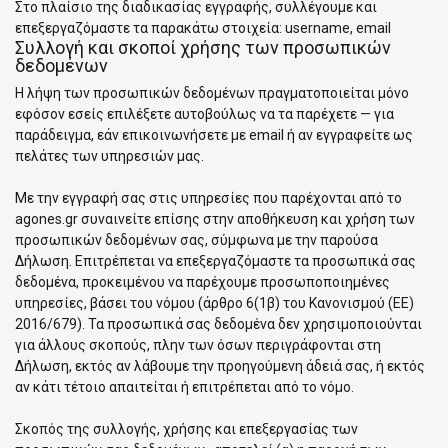
Στο πλαίσιο της διαδικασίας εγγραφής, συλλέγουμε και
επεξεργαζόμαστε τα παρακάτω στοιχεία: username, email
Συλλογή και σκοποί χρήσης των προσωπικών
δεδομένων
Η λήψη των προσωπικών δεδομένων πραγματοποιείται μόνο
εφόσον εσείς επιλέξετε αυτοβούλως να τα παρέχετε — για
παράδειγμα, εάν επικοινωνήσετε με email ή αν εγγραφείτε ως
πελάτες των υπηρεσιών μας.
Με την εγγραφή σας στις υπηρεσίες που παρέχονται από το
agones.gr συναινείτε επίσης στην αποθήκευση και χρήση των
προσωπικών δεδομένων σας, σύμφωνα με την παρούσα
Δήλωση. Επιτρέπεται να επεξεργαζόμαστε τα προσωπικά σας
δεδομένα, προκειμένου να παρέχουμε προσωποποιημένες
υπηρεσίες, βάσει του νόμου (άρθρο 6(1β) του Κανονισμού (ΕΕ)
2016/679). Τα προσωπικά σας δεδομένα δεν χρησιμοποιούνται
για άλλους σκοπούς, πλην των όσων περιγράφονται στη
Δήλωση, εκτός αν λάβουμε την προηγούμενη άδειά σας, ή εκτός
αν κάτι τέτοιο απαιτείται ή επιτρέπεται από το νόμο.
Σκοπός της συλλογής, χρήσης και επεξεργασίας των