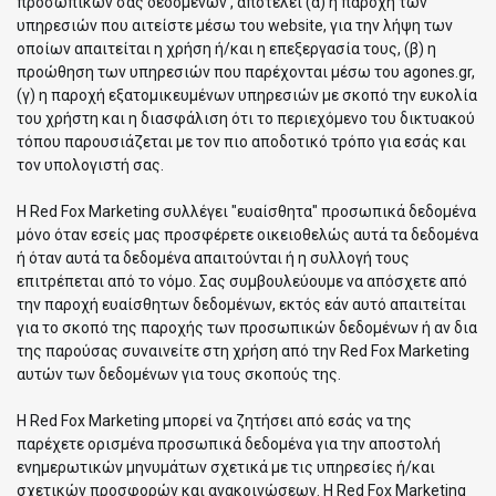
προσωπικών σας δεδομένων , αποτελεί (α) η παροχή των
υπηρεσιών που αιτείστε μέσω του website, για την λήψη των
οποίων απαιτείται η χρήση ή/και η επεξεργασία τους, (β) η
προώθηση των υπηρεσιών που παρέχονται μέσω του agones.gr,
(γ) η παροχή εξατομικευμένων υπηρεσιών με σκοπό την ευκολία
του χρήστη και η διασφάλιση ότι το περιεχόμενο του δικτυακού
τόπου παρουσιάζεται με τον πιο αποδοτικό τρόπο για εσάς και
τον υπολογιστή σας.
Η Red Fox Marketing συλλέγει "ευαίσθητα" προσωπικά δεδομένα
μόνο όταν εσείς μας προσφέρετε οικειοθελώς αυτά τα δεδομένα
ή όταν αυτά τα δεδομένα απαιτούνται ή η συλλογή τους
επιτρέπεται από το νόμο. Σας συμβουλεύουμε να απόσχετε από
την παροχή ευαίσθητων δεδομένων, εκτός εάν αυτό απαιτείται
για το σκοπό της παροχής των προσωπικών δεδομένων ή αν δια
της παρούσας συναινείτε στη χρήση από την Red Fox Marketing
αυτών των δεδομένων για τους σκοπούς της.
Η Red Fox Marketing μπορεί να ζητήσει από εσάς να της
παρέχετε ορισμένα προσωπικά δεδομένα για την αποστολή
ενημερωτικών μηνυμάτων σχετικά με τις υπηρεσίες ή/και
σχετικών προσφορών και ανακοινώσεων. Η Red Fox Marketing