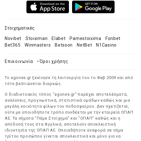
Στοιχηματικές
Novibet
Stoiximan
Elabet
Pamestoixima
Fonbet
Bet365
Winmasters
Betsson
NetBet
N1Casino
Επικοινωνία
•
Όροι χρήσης
Το agones.gr ξεκίνησε τη λειτουργία του το Φεβ 2009 και από
τότε βελτιώνεται διαρκώς.
Ο διαδικτυακός τόπος "agones.gr" παρέχει αποτελέσματα,
αναλύσεις, προγνωστικά, στατιστικά ομάδων καθώς και μια
μεγάλη κοινότητα φίλων του ποδοσφαίρου. Δεν σχετίζεται,
ούτε με οποιοδήποτε τρόπο συνδέεται με την εταιρεία ΟΠΑΠ
ΑΕ. Τα σήματα "Πάμε Στοίχημα" και "ΟΠΑΠ" καθώς και η
απόδοσή τους στα Αγγλικά, αποτελούν αποκλειστική
ιδιοκτησία της ΟΠΑΠ ΑΕ. Οποιαδήποτε αναφορά σε σήμα
τρίτου προσώπου γίνεται αποκλειστικά και μόνο για να