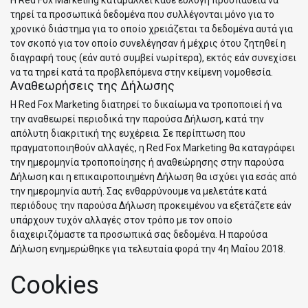
Η Red Fox Marketing καταβάλλει κάθε εύλογη προσπάθεια να
τηρεί τα προσωπικά δεδομένα που συλλέγονται μόνο για το
χρονικό διάστημα για το οποίο χρειάζεται τα δεδομένα αυτά για
τον σκοπό για τον οποίο συνελέγησαν ή μέχρις ότου ζητηθεί η
διαγραφή τους (εάν αυτό συμβεί νωρίτερα), εκτός εάν συνεχίσει
να τα τηρεί κατά τα προβλεπόμενα στην κείμενη νομοθεσία.
Αναθεωρήσεις της Δήλωσης
Η Red Fox Marketing διατηρεί το δικαίωμα να τροποποιεί ή να
την αναθεωρεί περιοδικά την παρούσα Δήλωση, κατά την
απόλυτη διακριτική της ευχέρεια. Σε περίπτωση που
πραγματοποιηθούν αλλαγές, η Red Fox Marketing θα καταγράφει
την ημερομηνία τροποποίησης ή αναθεώρησης στην παρούσα
Δήλωση και η επικαιροποιημένη Δήλωση θα ισχύει για εσάς από
την ημερομηνία αυτή. Σας ενθαρρύνουμε να μελετάτε κατά
περιόδους την παρούσα Δήλωση προκειμένου να εξετάζετε εάν
υπάρχουν τυχόν αλλαγές στον τρόπο με τον οποίο
διαχειριζόμαστε τα προσωπικά σας δεδομένα. Η παρούσα
Δήλωση ενημερώθηκε για τελευταία φορά την 4η Μαΐου 2018.
Cookies