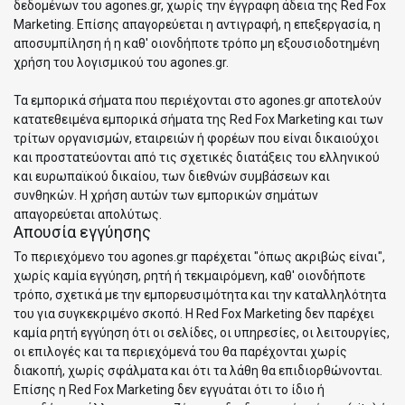
δεδομένων του agones.gr, χωρίς την έγγραφη άδεια της Red Fox
Marketing. Επίσης απαγορεύεται η αντιγραφή, η επεξεργασία, η
αποσυμπίληση ή η καθ' οιονδήποτε τρόπο μη εξουσιοδοτημένη
χρήση του λογισμικού του agones.gr.
Τα εμπορικά σήματα που περιέχονται στο agones.gr αποτελούν
κατατεθειμένα εμπορικά σήματα της Red Fox Marketing και των
τρίτων οργανισμών, εταιρειών ή φορέων που είναι δικαιούχοι
και προστατεύονται από τις σχετικές διατάξεις του ελληνικού
και ευρωπαϊκού δικαίου, των διεθνών συμβάσεων και
συνθηκών. Η χρήση αυτών των εμπορικών σημάτων
απαγορεύεται απολύτως.
Απουσία εγγύησης
Το περιεχόμενο του agones.gr παρέχεται "όπως ακριβώς είναι",
χωρίς καμία εγγύηση, ρητή ή τεκμαιρόμενη, καθ' οιονδήποτε
τρόπο, σχετικά με την εμπορευσιμότητα και την καταλληλότητα
του για συγκεκριμένο σκοπό. Η Red Fox Marketing δεν παρέχει
καμία ρητή εγγύηση ότι οι σελίδες, οι υπηρεσίες, οι λειτουργίες,
οι επιλογές και τα περιεχόμενά του θα παρέχονται χωρίς
διακοπή, χωρίς σφάλματα και ότι τα λάθη θα επιδιορθώνονται.
Επίσης η Red Fox Marketing δεν εγγυάται ότι το ίδιο ή