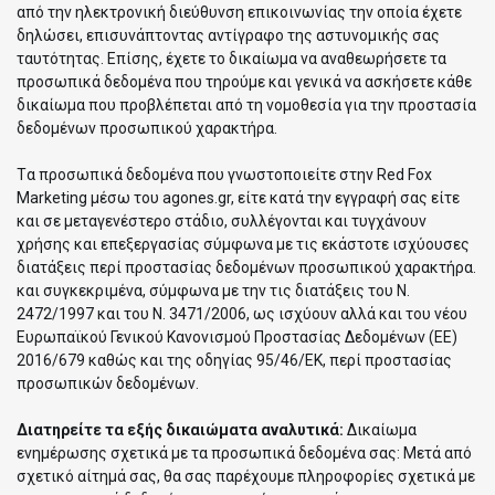
από την ηλεκτρονική διεύθυνση επικοινωνίας την οποία έχετε
δηλώσει, επισυνάπτοντας αντίγραφο της αστυνομικής σας
ταυτότητας. Επίσης, έχετε το δικαίωμα να αναθεωρήσετε τα
προσωπικά δεδομένα που τηρούμε και γενικά να ασκήσετε κάθε
δικαίωμα που προβλέπεται από τη νομοθεσία για την προστασία
δεδομένων προσωπικού χαρακτήρα.
Tα προσωπικά δεδομένα που γνωστοποιείτε στην Red Fox
Marketing μέσω του agones.gr, είτε κατά την εγγραφή σας είτε
και σε μεταγενέστερο στάδιο, συλλέγονται και τυγχάνουν
χρήσης και επεξεργασίας σύμφωνα με τις εκάστοτε ισχύουσες
διατάξεις περί προστασίας δεδομένων προσωπικού χαρακτήρα.
και συγκεκριμένα, σύμφωνα με την τις διατάξεις του Ν.
2472/1997 και του Ν. 3471/2006, ως ισχύουν αλλά και του νέου
Ευρωπαϊκού Γενικού Κανονισμού Προστασίας Δεδομένων (ΕΕ)
2016/679 καθώς και της οδηγίας 95/46/ΕΚ, περί προστασίας
προσωπικών δεδομένων.
Διατηρείτε τα εξής δικαιώματα αναλυτικά:
Δικαίωμα
ενημέρωσης σχετικά με τα προσωπικά δεδομένα σας: Μετά από
σχετικό αίτημά σας, θα σας παρέχουμε πληροφορίες σχετικά με