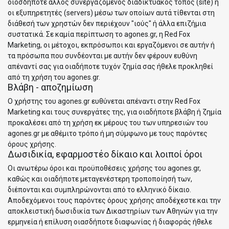
οιοσδήποτε άλλος συνεργαζόμενος διαδικτυακός τόπος (site) ή
οι εξυπηρετητές (servers) μέσω των οποίων αυτά τίθενται στη
διάθεσή των χρηστών δεν περιέχουν "ιούς" ή άλλα επιζήμια
συστατικά. Σε καμία περίπτωση το agones.gr, η Red Fox
Marketing, οι μέτοχοι, εκπρόσωποι και εργαζόμενοι σε αυτήν ή
τα πρόσωπα που συνδέονται με αυτήν δεν φέρουν ευθύνη
απέναντί σας για οιαδήποτε τυχόν ζημία σας ήθελε προκληθεί
από τη χρήση του agones.gr.
Βλάβη - αποζημίωση
Ο χρήστης του agones.gr ευθύνεται απέναντι στην Red Fox
Marketing και τους συνεργάτες της, για οιαδήποτε βλάβη ή ζημία
προκαλέσει από τη χρήση εκ μέρους του των υπηρεσιών του
agones.gr με αθέμιτο τρόπο ή μη σύμφωνο με τους παρόντες
όρους χρήσης.
Δωσιδικία, εφαρμοστέο δίκαιο και λοιποί όροι
Οι ανωτέρω όροι και προϋποθέσεις χρήσης του agones.gr,
καθώς και οιαδήποτε μεταγενέστερη τροποποίησή των,
διέπονται και συμπληρώνονται από το ελληνικό δίκαιο.
Αποδεχόμενοι τους παρόντες όρους χρήσης αποδέχεστε και την
αποκλειστική δωσιδικία των Δικαστηρίων των Αθηνών για την
ερμηνεία ή επίλυση οιασδήποτε διαφωνίας ή διαφοράς ήθελε