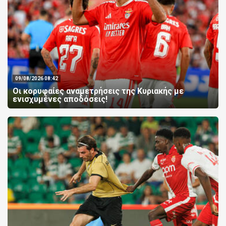
09/08/2026 08:42
Oι κορυφαίες αναμετρήσεις της Κυριακής με
ενισχυμένες αποδόσεις!