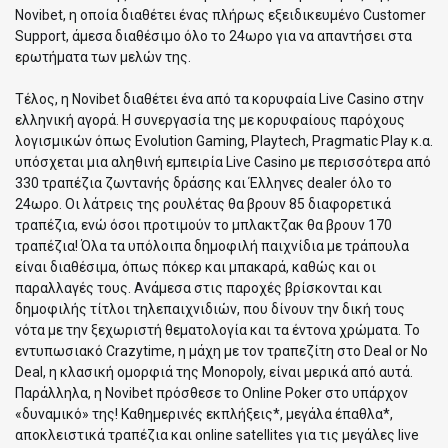
Novibet, η οποία διαθέτει ένας πλήρως εξειδικευμένο Customer
Support, άμεσα διαθέσιμο όλο το 24ωρο για να απαντήσει στα
ερωτήματα των μελών της.
Τέλος, η Novibet διαθέτει ένα από τα κορυφαία Live Casino στην
ελληνική αγορά. Η συνεργασία της με κορυφαίους παρόχους
λογισμικών όπως Evolution Gaming, Playtech, Pragmatic Play κ.α.
υπόσχεται μια αληθινή εμπειρία Live Casino με περισσότερα από
330 τραπέζια ζωντανής δράσης και Έλληνες dealer όλο το
24ωρο. Οι λάτρεις της ρουλέτας θα βρουν 85 διαφορετικά
τραπέζια, ενώ όσοι προτιμούν το μπλακτζακ θα βρουν 170
τραπέζια! Όλα τα υπόλοιπα δημοφιλή παιχνίδια με τράπουλα
είναι διαθέσιμα, όπως πόκερ και μπακαρά, καθώς και οι
παραλλαγές τους. Ανάμεσα στις παροχές βρίσκονται και
δημοφιλής τίτλοι τηλεπαιχνιδιών, που δίνουν την δική τους
νότα με την ξεχωριστή θεματολογία και τα έντονα χρώματα. To
εντυπωσιακό Crazytime, η μάχη με τον τραπεζίτη στο Deal or No
Deal, η κλασική ομορφιά της Monopoly, είναι μερικά από αυτά.
Παράλληλα, η Novibet πρόσθεσε το Online Poker στο υπάρχον
«δυναμικό» της! Καθημερινές εκπλήξεις*, μεγάλα έπαθλα*,
αποκλειστικά τραπέζια και online satellites για τις μεγάλες live