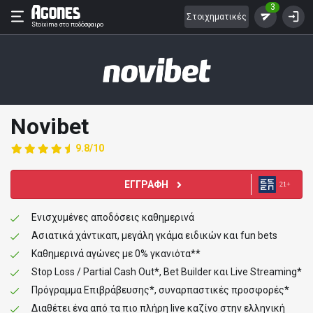
3
Στοιχηματικές
Stoixima
στο ποδόσφαιρο
Novibet
9.8/10
ΕΓΓΡΑΦΗ
21+
Ενισχυμένες αποδόσεις καθημερινά
Ασιατικά χάντικαπ, μεγάλη γκάμα ειδικών και fun bets
Καθημερινά αγώνες με 0% γκανιότα**
Stop Loss / Partial Cash Out*, Bet Builder και Live Streaming*
Πρόγραμμα Επιβράβευσης*, συναρπαστικές προσφορές*
Διαθέτει ένα από τα πιο πλήρη live καζίνο στην ελληνική