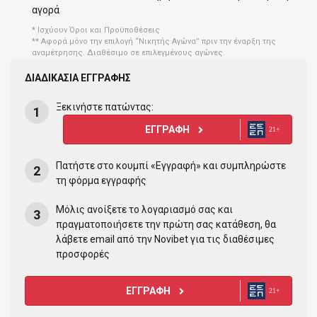
αγορά
* Ισχύουν Όροι και Προϋποθέσεις
** Αφορά μόνο την επιλογή “Νικητής Αγώνα” πριν την έναρξη της
αναμέτρησης. Διαθέσιμο σε επιλεγμένους αγώνες.
ΔΙΑΔΙΚΑΣΙΑ ΕΓΓΡΑΦΗΣ
Ξεκινήστε πατώντας:
ΕΓΓΡΑΦΗ
21+
Πατήστε στο κουμπί «Εγγραφή» και συμπληρώστε
τη φόρμα εγγραφής
Μόλις ανοίξετε το λογαριασμό σας και
πραγματοποιήσετε την πρώτη σας κατάθεση, θα
λάβετε email από την Novibet για τις διαθέσιμες
προσφορές
ΕΓΓΡΑΦΗ
21+