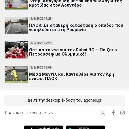
Ίντερ: Απαγόρευση μετακινήσεων λόγω της
κροτίδας στον Αουντέρο
3/2/2026 17:28
ΠΑΟΚ: Σε σταθερή κατάσταση ο οπαδός που
νοσηλεύεται στη Ρουμανία
3/2/2026 17:25
Θετικά τα νέα για την Dubai BC – Παίζει ο
Πετρούσεφ με Ολυμπιακό!
3/2/2026 17:09
Μέσα Μεντίλ και Καντεβέρε για τον Άρη
ενόψει ΠΑΟΚ
Δείτε την desktop έκδοση του agones.gr
© AGONES.GR 2009 - 2026