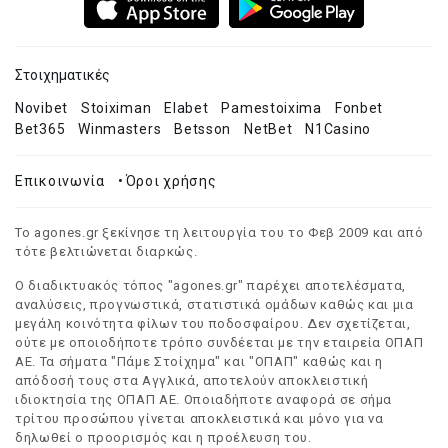
Στοιχηματικές
Novibet
Stoiximan
Elabet
Pamestoixima
Fonbet
Bet365
Winmasters
Betsson
NetBet
N1Casino
Επικοινωνία
•
Όροι χρήσης
Το agones.gr ξεκίνησε τη λειτουργία του το Φεβ 2009 και από
τότε βελτιώνεται διαρκώς.
Ο διαδικτυακός τόπος "agones.gr" παρέχει αποτελέσματα,
αναλύσεις, προγνωστικά, στατιστικά ομάδων καθώς και μια
μεγάλη κοινότητα φίλων του ποδοσφαίρου. Δεν σχετίζεται,
ούτε με οποιοδήποτε τρόπο συνδέεται με την εταιρεία ΟΠΑΠ
ΑΕ. Τα σήματα "Πάμε Στοίχημα" και "ΟΠΑΠ" καθώς και η
απόδοσή τους στα Αγγλικά, αποτελούν αποκλειστική
ιδιοκτησία της ΟΠΑΠ ΑΕ. Οποιαδήποτε αναφορά σε σήμα
τρίτου προσώπου γίνεται αποκλειστικά και μόνο για να
δηλωθεί ο προορισμός και η προέλευση του.