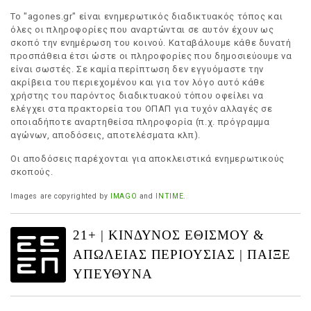
Το "agones.gr" είναι ενημερωτικός διαδικτυακός τόπος και
όλες οι πληροφορίες που αναρτώνται σε αυτόν έχουν ως
σκοπό την ενημέρωση του κοινού. Καταβάλουμε κάθε δυνατή
προσπάθεια έτσι ώστε οι πληροφορίες που δημοσιεύουμε να
είναι σωστές. Σε καμία περίπτωση δεν εγγυόμαστε την
ακρίβεια του περιεχομένου και για τον λόγο αυτό κάθε
χρήστης του παρόντος διαδικτυακού τόπου οφείλει να
ελέγχει στα πρακτορεία του ΟΠΑΠ για τυχόν αλλαγές σε
οποιαδήποτε αναρτηθείσα πληροφορία (π.χ. πρόγραμμα
αγώνων, αποδόσεις, αποτελέσματα κλπ).
Οι αποδόσεις παρέχονται για αποκλειστικά ενημερωτικούς
σκοπούς.
Images are copyrighted by
IMAGO
and
INTIME
.
21+ | ΚΙΝΔΥΝΟΣ ΕΘΙΣΜΟΥ &
ΑΠΩΛΕΙΑΣ ΠΕΡΙΟΥΣΙΑΣ | ΠΑΙΞΕ
ΥΠΕΥΘΥΝΑ