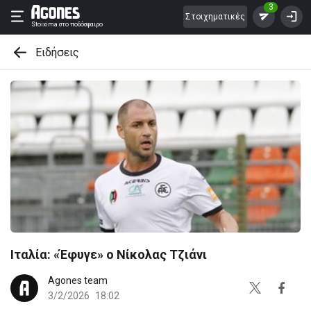
3
Στοιχηματικές
Stoixima
στο ποδόσφαιρο
Ειδήσεις
Ιταλία: «Έφυγε» ο Νίκολας Τζιάνι
Agones team
3/2/2026
18:02