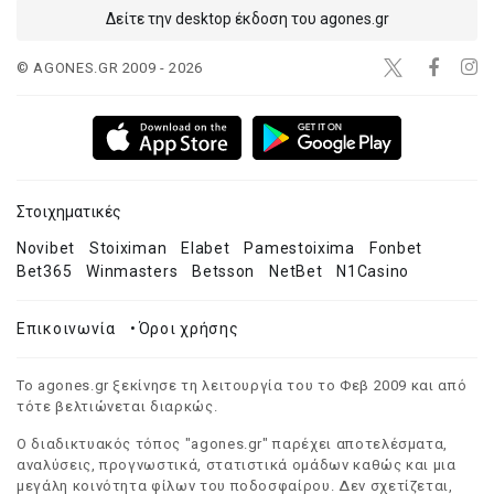
Δείτε την desktop έκδοση του agones.gr
© AGONES.GR 2009 - 2026
Στοιχηματικές
Novibet
Stoiximan
Elabet
Pamestoixima
Fonbet
Bet365
Winmasters
Betsson
NetBet
N1Casino
Επικοινωνία
•
Όροι χρήσης
Το agones.gr ξεκίνησε τη λειτουργία του το Φεβ 2009 και από
τότε βελτιώνεται διαρκώς.
Ο διαδικτυακός τόπος "agones.gr" παρέχει αποτελέσματα,
αναλύσεις, προγνωστικά, στατιστικά ομάδων καθώς και μια
μεγάλη κοινότητα φίλων του ποδοσφαίρου. Δεν σχετίζεται,