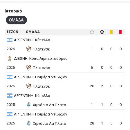
Ιστορικό
ΟΜΑΔΑ
ΣΕΖΟΝ
ΟΜΑΔΑ
ΑΡΓΕΝΤΙΝΗ: Κύπελλο
2026
1
0
0
0
Πλατένσε
ΔΙΕΘΝΗ: Κόπα Λιμπερταδόρες
2026
6
0
0
0
Πλατένσε
ΑΡΓΕΝΤΙΝΗ: Πριμέρα Ντιβιζιόν
2026
20
2
0
0
Πλατένσε
ΑΡΓΕΝΤΙΝΗ: Κύπελλο
2025
1
1
0
0
Χιμνάσια Λα Πλάτα
ΑΡΓΕΝΤΙΝΗ: Πριμέρα Ντιβιζιόν
2025
28
1
5
0
Χιμνάσια Λα Πλάτα