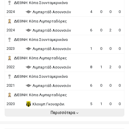
ΔΙΕΘΝΗ: Κόπα Σουνταμερικάνα
2024
4
0
0
0
Λιμπερτάδ Ασουνσιόν
ΔΙΕΘΝΗ: Κόπα Λιμπερταδόρες
2024
6
0
2
0
Λιμπερτάδ Ασουνσιόν
ΔΙΕΘΝΗ: Κόπα Σουνταμερικάνα
2023
1
0
0
0
Λιμπερτάδ Ασουνσιόν
ΔΙΕΘΝΗ: Κόπα Λιμπερταδόρες
2022
8
1
2
0
Λιμπερτάδ Ασουνσιόν
ΔΙΕΘΝΗ: Κόπα Σουνταμερικάνα
2021
6
0
0
0
Λιμπερτάδ Ασουνσιόν
ΔΙΕΘΝΗ: Κόπα Λιμπερταδόρες
2020
5
1
0
0
Κλουμπ Γκουαράνι
Περισσότερα