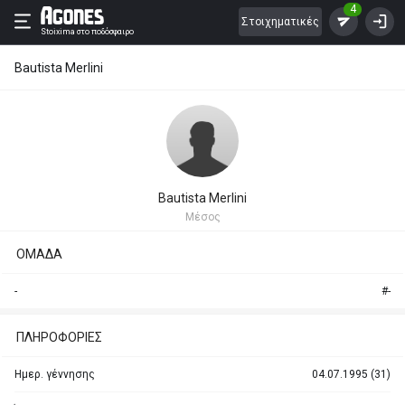
4
Στοιχηματικές
Stoixima
στο ποδόσφαιρο
Bautista Merlini
Bautista Merlini
Mέσος
ΟΜΑΔΑ
-
#-
ΠΛΗΡΟΦΟΡΙΕΣ
Ημερ. γέννησης
04.07.1995 (31)