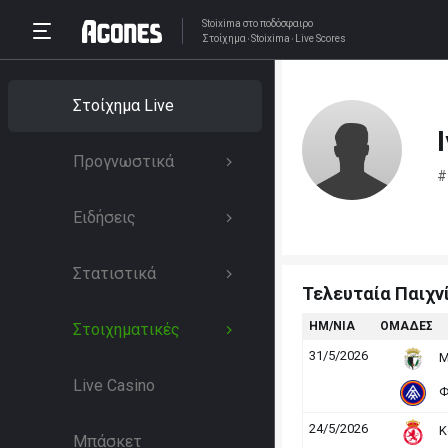
Stoixima
στο ποδόσφαιρο
Στοίχημα
Stoixima
Live Scores
Στοίχημα Live
Προγνωστικά
#
Ειδήσεις
Στατιστικά
Τελευταία Παιχν
HΜ/ΝΙΑ
ΟΜΑΔΕΣ
Στοιχηματικές
31/5/2026
Μ
Live Casino
Φ
24/5/2026
Κ
Μπάσκετ