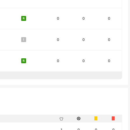
0
0
0
N
0
0
0
I
0
0
0
N
1
0
0
0