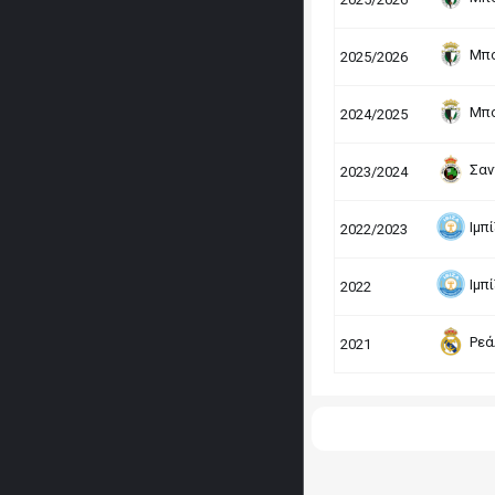
Μπ
2025/2026
Μπ
2024/2025
Σαν
2023/2024
Ιμπ
2022/2023
Ιμπ
2022
Ρεά
2021