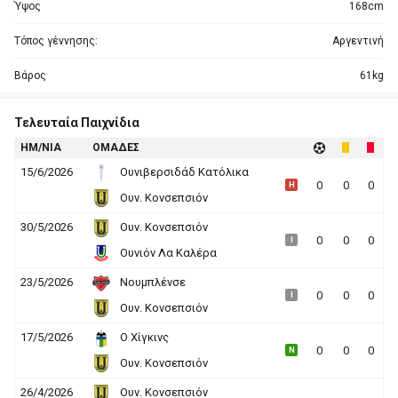
Ύψος
168cm
Τόπος γέννησης:
Αργεντινή
Βάρος
61kg
Τελευταία Παιχνίδια
HΜ/ΝΙΑ
ΟΜΑΔΕΣ
15/6/2026
Ουνιβερσιδάδ Κατόλικα
0
0
0
H
Ουν. Κονσεπσιόν
30/5/2026
Ουν. Κονσεπσιόν
0
0
0
I
Ουνιόν Λα Καλέρα
23/5/2026
Νουμπλένσε
0
0
0
I
Ουν. Κονσεπσιόν
17/5/2026
Ο Χίγκινς
0
0
0
N
Ουν. Κονσεπσιόν
26/4/2026
Ουν. Κονσεπσιόν