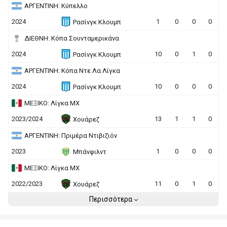
ΑΡΓΕΝΤΙΝΗ: Κύπελλο
2024
1
0
0
0
Ρασίνγκ Κλουμπ
ΔΙΕΘΝΗ: Κόπα Σουνταμερικάνα
2024
10
0
1
0
Ρασίνγκ Κλουμπ
ΑΡΓΕΝΤΙΝΗ: Κόπα Ντε Λα Λίγκα
2024
10
0
0
0
Ρασίνγκ Κλουμπ
ΜΕΞΙΚΟ: Λίγκα MX
2023/2024
13
1
1
0
Χουάρεζ
ΑΡΓΕΝΤΙΝΗ: Πριμέρα Ντιβιζιόν
2023
1
0
0
0
Μπάνφιλντ
ΜΕΞΙΚΟ: Λίγκα MX
2022/2023
11
0
1
0
Χουάρεζ
Περισσότερα