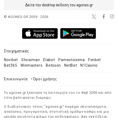
Δείτε την desktop έκδοση του agones.gr
© AGONES.GR 2009 - 2026
Στοιχηματικές
Novibet
Stoiximan
Elabet
Pamestoixima
Fonbet
Bet365
Winmasters
Betsson
NetBet
N1Casino
Επικοινωνία
•
Όροι χρήσης
Το agones.gr ξεκίνησε τη λειτουργία του το Φεβ 2009 και από
τότε βελτιώνεται διαρκώς.
Ο διαδικτυακός τόπος "agones.gr" παρέχει αποτελέσματα,
αναλύσεις, προγνωστικά, στατιστικά ομάδων καθώς και μια
μεγάλη κοινότητα φίλων του ποδοσφαίρου. Δεν σχετίζεται,