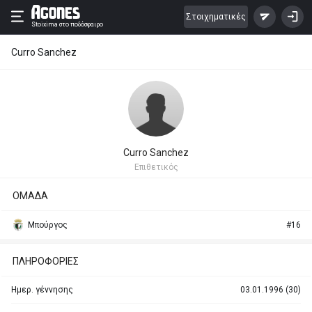
Στοιχηματικές
Stoixima
στο ποδόσφαιρο
Curro Sanchez
Curro Sanchez
Eπιθετικός
ΟΜΑΔΑ
Μπούργος
#16
ΠΛΗΡΟΦΟΡΙΕΣ
Ημερ. γέννησης
03.01.1996 (30)