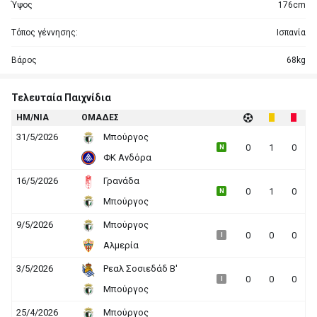
Ύψος
176cm
Τόπος γέννησης:
Ισπανία
Βάρος
68kg
Τελευταία Παιχνίδια
HΜ/ΝΙΑ
ΟΜΑΔΕΣ
31/5/2026
Μπούργος
0
1
0
N
ΦΚ Ανδόρα
16/5/2026
Γρανάδα
0
1
0
N
Μπούργος
9/5/2026
Μπούργος
0
0
0
I
Αλμερία
3/5/2026
Ρεαλ Σοσιεδάδ Β'
0
0
0
I
Μπούργος
25/4/2026
Μπούργος