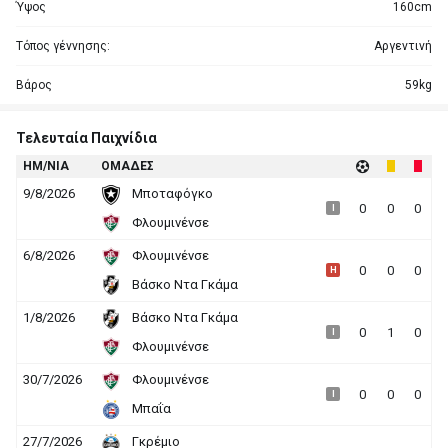
Ύψος
160cm
Τόπος γέννησης:
Αργεντινή
Βάρος
59kg
Τελευταία Παιχνίδια
HΜ/ΝΙΑ
ΟΜΑΔΕΣ
9/8/2026
Μποταφόγκο
0
0
0
I
Φλουμινένσε
6/8/2026
Φλουμινένσε
0
0
0
H
Βάσκο Ντα Γκάμα
1/8/2026
Βάσκο Ντα Γκάμα
0
1
0
I
Φλουμινένσε
30/7/2026
Φλουμινένσε
0
0
0
I
Μπαΐα
27/7/2026
Γκρέμιο