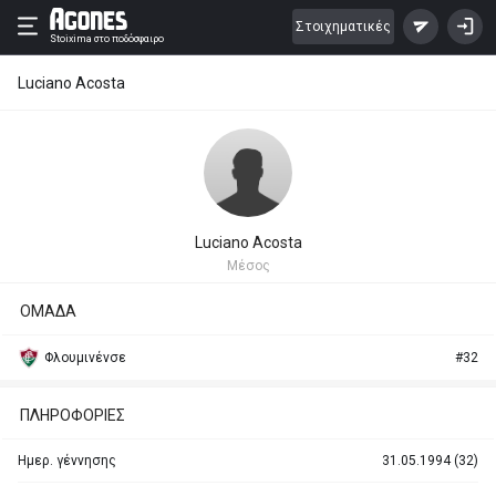
Στοιχηματικές
Stoixima
στο ποδόσφαιρο
Luciano Acosta
Luciano Acosta
Mέσος
ΟΜΑΔΑ
Φλουμινένσε
#32
ΠΛΗΡΟΦΟΡΙΕΣ
Ημερ. γέννησης
31.05.1994 (32)