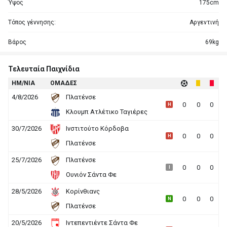
Ύψος
175cm
Τόπος γέννησης:
Αργεντινή
Βάρος
69kg
Τελευταία Παιχνίδια
HΜ/ΝΙΑ
ΟΜΑΔΕΣ
4/8/2026
Πλατένσε
0
0
0
H
Κλουμπ Ατλέτικο Ταγιέρες
30/7/2026
Ινστιτούτο Κόρδοβα
0
0
0
H
Πλατένσε
25/7/2026
Πλατένσε
0
0
0
I
Ουνιόν Σάντα Φε
28/5/2026
Κορίνθιανς
0
0
0
N
Πλατένσε
20/5/2026
Ιντεπεντιέντε Σάντα Φε