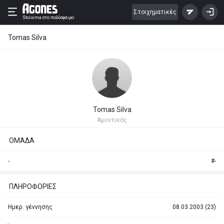
Στοιχηματικές
Stoixima
στο ποδόσφαιρο
Tomas Silva
Tomas Silva
Aμυντικός
ΟΜΑΔΑ
-
#-
ΠΛΗΡΟΦΟΡΙΕΣ
Ημερ. γέννησης
08.03.2003 (23)