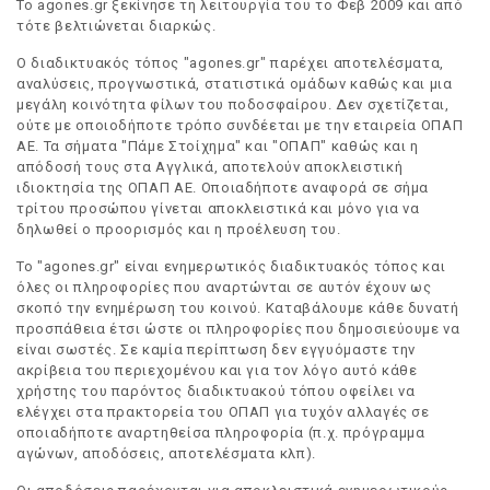
Το agones.gr ξεκίνησε τη λειτουργία του το Φεβ 2009 και από
τότε βελτιώνεται διαρκώς.
Ο διαδικτυακός τόπος "agones.gr" παρέχει αποτελέσματα,
αναλύσεις, προγνωστικά, στατιστικά ομάδων καθώς και μια
μεγάλη κοινότητα φίλων του ποδοσφαίρου. Δεν σχετίζεται,
ούτε με οποιοδήποτε τρόπο συνδέεται με την εταιρεία ΟΠΑΠ
ΑΕ. Τα σήματα "Πάμε Στοίχημα" και "ΟΠΑΠ" καθώς και η
απόδοσή τους στα Αγγλικά, αποτελούν αποκλειστική
ιδιοκτησία της ΟΠΑΠ ΑΕ. Οποιαδήποτε αναφορά σε σήμα
τρίτου προσώπου γίνεται αποκλειστικά και μόνο για να
δηλωθεί ο προορισμός και η προέλευση του.
Το "agones.gr" είναι ενημερωτικός διαδικτυακός τόπος και
όλες οι πληροφορίες που αναρτώνται σε αυτόν έχουν ως
σκοπό την ενημέρωση του κοινού. Καταβάλουμε κάθε δυνατή
προσπάθεια έτσι ώστε οι πληροφορίες που δημοσιεύουμε να
είναι σωστές. Σε καμία περίπτωση δεν εγγυόμαστε την
ακρίβεια του περιεχομένου και για τον λόγο αυτό κάθε
χρήστης του παρόντος διαδικτυακού τόπου οφείλει να
ελέγχει στα πρακτορεία του ΟΠΑΠ για τυχόν αλλαγές σε
οποιαδήποτε αναρτηθείσα πληροφορία (π.χ. πρόγραμμα
αγώνων, αποδόσεις, αποτελέσματα κλπ).