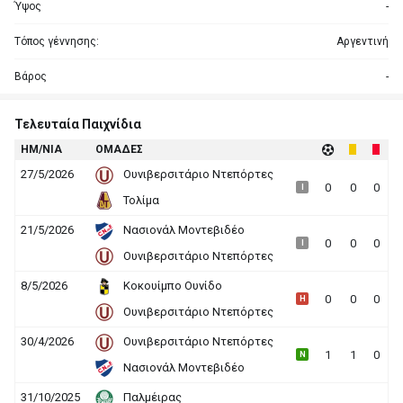
Ύψος
-
Τόπος γέννησης:
Αργεντινή
Βάρος
-
Τελευταία Παιχνίδια
HΜ/ΝΙΑ
ΟΜΑΔΕΣ
27/5/2026
Ουνιβερσιτάριο Ντεπόρτες
0
0
0
I
Τολίμα
21/5/2026
Νασιονάλ Μοντεβιδέο
0
0
0
I
Ουνιβερσιτάριο Ντεπόρτες
8/5/2026
Κοκουίμπο Ουνίδο
0
0
0
H
Ουνιβερσιτάριο Ντεπόρτες
30/4/2026
Ουνιβερσιτάριο Ντεπόρτες
1
1
0
N
Νασιονάλ Μοντεβιδέο
31/10/2025
Παλμέιρας