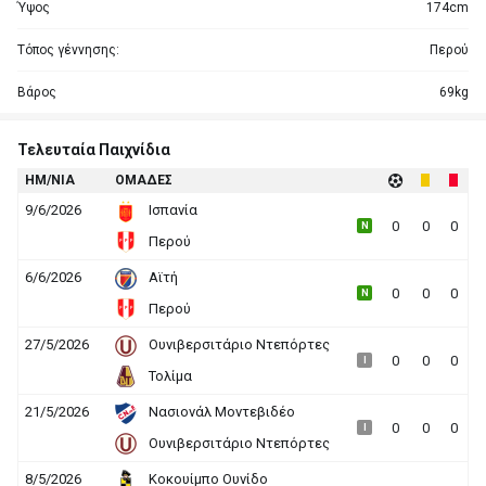
Ύψος
174cm
Τόπος γέννησης:
Περού
Βάρος
69kg
Τελευταία Παιχνίδια
HΜ/ΝΙΑ
ΟΜΑΔΕΣ
9/6/2026
Ισπανία
0
0
0
N
Περού
6/6/2026
Αϊτή
0
0
0
N
Περού
27/5/2026
Ουνιβερσιτάριο Ντεπόρτες
0
0
0
I
Τολίμα
21/5/2026
Νασιονάλ Μοντεβιδέο
0
0
0
I
Ουνιβερσιτάριο Ντεπόρτες
8/5/2026
Κοκουίμπο Ουνίδο