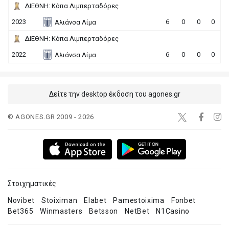
ΔΙΕΘΝΗ: Κόπα Λιμπερταδόρες
2023
6
0
0
0
Αλιάνσα Λίμα
ΔΙΕΘΝΗ: Κόπα Λιμπερταδόρες
2022
6
0
0
0
Αλιάνσα Λίμα
Δείτε την desktop έκδοση του agones.gr
© AGONES.GR 2009 - 2026
Στοιχηματικές
Novibet
Stoiximan
Elabet
Pamestoixima
Fonbet
Bet365
Winmasters
Betsson
NetBet
N1Casino