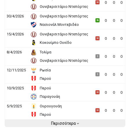
0
0
0
H
Ουνιβερσιτάριο Ντεπόρτες
30/4/2026
Ουνιβερσιτάριο Ντεπόρτες
0
0
0
N
Νασιονάλ Μοντεβιδέο
15/4/2026
Ουνιβερσιτάριο Ντεπόρτες
0
0
0
H
Κοκουίμπο Ουνίδο
8/4/2026
Τολίμα
0
0
0
I
Ουνιβερσιτάριο Ντεπόρτες
12/11/2025
Ρωσία
0
0
0
I
Περού
10/9/2025
Περού
0
0
0
H
Παραγουάη
5/9/2025
Ουρουγουάη
0
0
0
H
Περού
Περισσότερα