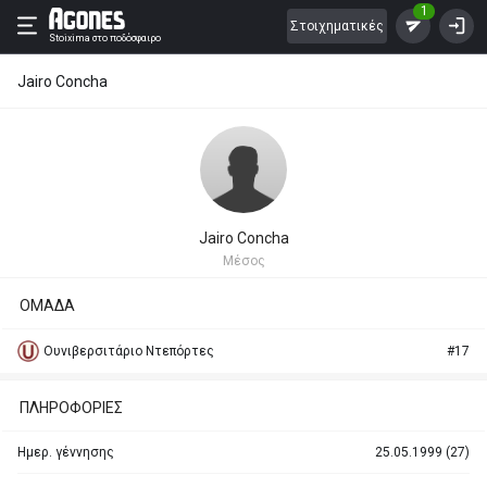
1
Στοιχηματικές
Stoixima
στο ποδόσφαιρο
Jairo Concha
Jairo Concha
Mέσος
ΟΜΑΔΑ
Ουνιβερσιτάριο Ντεπόρτες
#17
ΠΛΗΡΟΦΟΡΙΕΣ
Ημερ. γέννησης
25.05.1999 (27)