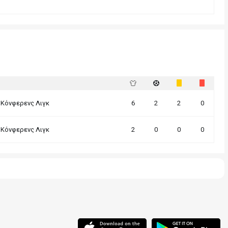
 Κόνφερενς Λιγκ
6
2
2
0
 Κόνφερενς Λιγκ
2
0
0
0