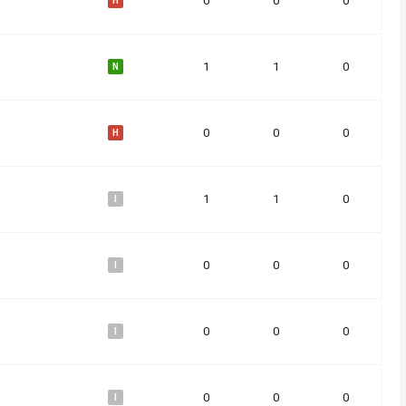
0
0
0
H
1
1
0
N
0
0
0
H
1
1
0
I
0
0
0
I
0
0
0
I
0
0
0
I