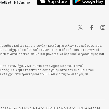
NetBet
N1Casino
ά ομάδων καθώς και μια μεγάλη κοινότητα φίλων του ποδοσφαίρου.
άμε Στοίχημα" και "ΟΠΑΠ" καθώς και η απόδοσή τους στα Αγγλικά,
ου γίνεται αποκλειστικά και μόνο για να δηλωθεί ο προορισμός και
αι σε αυτόν έχουν ως σκοπό την ενημέρωση του κοινού.
ωστές. Σε καμία περίπτωση δεν εγγυόμαστε την ακρίβεια του
να ελέγχει στα πρακτορεία του ΟΠΑΠ για τυχόν αλλαγές σε
ΙΣΜΟΥ & ΑΠΩΛΕΙΑΣ ΠΕΡΙΟΥΣΙΑΣ | ΓΡΑΜΜΗ