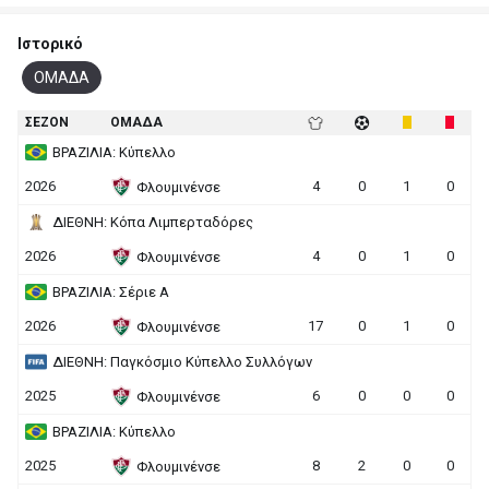
Ιστορικό
ΟΜΑΔΑ
ΣΕΖΟΝ
ΟΜΑΔΑ
ΒΡΑΖΙΛΙΑ: Κύπελλο
2026
4
0
1
0
Φλουμινένσε
ΔΙΕΘΝΗ: Κόπα Λιμπερταδόρες
2026
4
0
1
0
Φλουμινένσε
ΒΡΑΖΙΛΙΑ: Σέριε A
2026
17
0
1
0
Φλουμινένσε
ΔΙΕΘΝΗ: Παγκόσμιο Κύπελλο Συλλόγων
2025
6
0
0
0
Φλουμινένσε
ΒΡΑΖΙΛΙΑ: Κύπελλο
2025
8
2
0
0
Φλουμινένσε