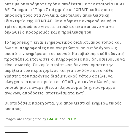
ούτε με οποιοδήποτε τρόπο συνδέεται με την εταιρεία ΟΠΑΠ
ΑΕ. Τα σήματα "Πάμε Στοίχημα" και "ΟΠΑΠ" καθώς και η
απόδοσή τους στα Αγγλικά, αποτελούν αποκλειστική
ιδιοκτησία της ΟΠΑΠ ΑΕ. Οποιαδήποτε αναφορά σε σήμα
τρίτου προσώπου γίνεται αποκλειστικά και μόνο για να
δηλωθεί ο προορισμός και η προέλευση του.
Το "agones.gr" είναι ενημερωτικός διαδικτυακός τόπος και
όλες οι πληροφορίες που αναρτώνται σε αυτόν έχουν ως
σκοπό την ενημέρωση του κοινού. Καταβάλουμε κάθε δυνατή
προσπάθεια έτσι ώστε οι πληροφορίες που δημοσιεύουμε να
είναι σωστές. Σε καμία περίπτωση δεν εγγυόμαστε την
ακρίβεια του περιεχομένου και για τον λόγο αυτό κάθε
χρήστης του παρόντος διαδικτυακού τόπου οφείλει να
ελέγχει στα πρακτορεία του ΟΠΑΠ για τυχόν αλλαγές σε
οποιαδήποτε αναρτηθείσα πληροφορία (π.χ. πρόγραμμα
αγώνων, αποδόσεις, αποτελέσματα κλπ).
Οι αποδόσεις παρέχονται για αποκλειστικά ενημερωτικούς
σκοπούς.
Images are copyrighted by
IMAGO
and
INTIME
.