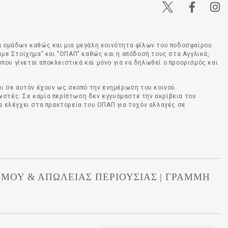
ά ομάδων καθώς και μια μεγάλη κοινότητα φίλων του ποδοσφαίρου.
άμε Στοίχημα" και "ΟΠΑΠ" καθώς και η απόδοσή τους στα Αγγλικά,
ου γίνεται αποκλειστικά και μόνο για να δηλωθεί ο προορισμός και
αι σε αυτόν έχουν ως σκοπό την ενημέρωση του κοινού.
ωστές. Σε καμία περίπτωση δεν εγγυόμαστε την ακρίβεια του
να ελέγχει στα πρακτορεία του ΟΠΑΠ για τυχόν αλλαγές σε
ΙΣΜΟΥ & ΑΠΩΛΕΙΑΣ ΠΕΡΙΟΥΣΙΑΣ | ΓΡΑΜΜΗ