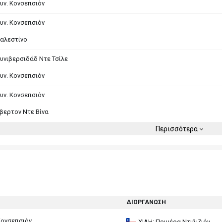
υν. Κονσεπσιόν
υν. Κονσεπσιόν
αλεστίνο
υνιβερσιδάδ Ντε Τσίλε
υν. Κονσεπσιόν
υν. Κονσεπσιόν
βερτον Ντε Βίνα
Περισσότερα
ΔΙΟΡΓΑΝΩΣΗ
Κονσεπσιόν
ΧΙΛΗ: Πριμέρα Ντιβιζιόν