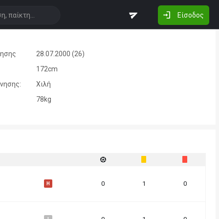
Είσοδος
νησης
28.07.2000 (26)
172cm
νησης:
Χιλή
78kg
0
1
0
H