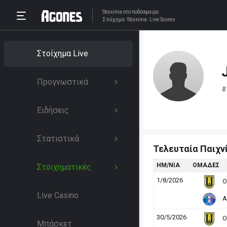
Stoixima
στο ποδόσφαιρο
Στοίχημα
Stoixima
Live Scores
Στοίχημα Live
Προγνωστικά
#
Ειδήσεις
Στατιστικά
Τελευταία Παιχν
HΜ/ΝΙΑ
ΟΜΑΔΕΣ
Στοιχηματικές
1/8/2026
Ο
Live Casino
Α
30/5/2026
Ο
Μπάσκετ