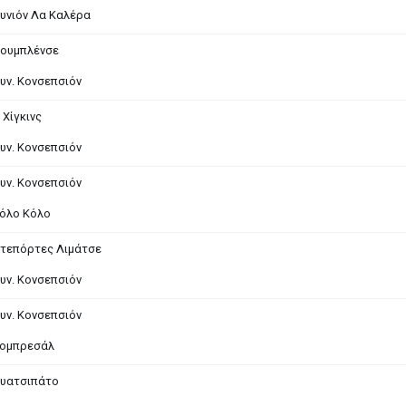
υνιόν Λα Καλέρα
ουμπλένσε
υν. Κονσεπσιόν
 Χίγκινς
υν. Κονσεπσιόν
υν. Κονσεπσιόν
όλο Κόλο
τεπόρτες Λιμάτσε
υν. Κονσεπσιόν
υν. Κονσεπσιόν
ομπρεσάλ
υατσιπάτο