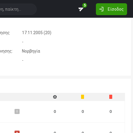
5
Είσοδος
νησης
17.11.2005 (20)
-
νησης:
Νορβηγία
-
0
0
0
I