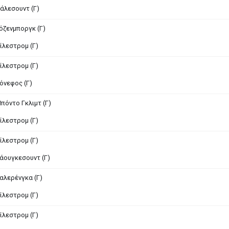
άλεσουντ (Γ)
όζενμποργκ (Γ)
ίλεστρομ (Γ)
ίλεστρομ (Γ)
όνεφος (Γ)
πόντο Γκλιμτ (Γ)
ίλεστρομ (Γ)
ίλεστρομ (Γ)
άουγκεσουντ (Γ)
αλερένγκα (Γ)
ίλεστρομ (Γ)
ίλεστρομ (Γ)