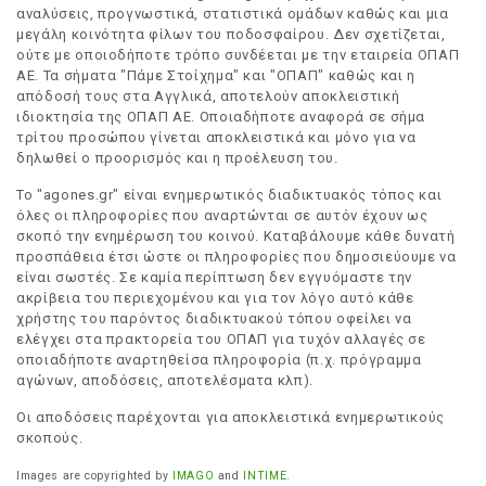
αναλύσεις, προγνωστικά, στατιστικά ομάδων καθώς και μια
μεγάλη κοινότητα φίλων του ποδοσφαίρου. Δεν σχετίζεται,
ούτε με οποιοδήποτε τρόπο συνδέεται με την εταιρεία ΟΠΑΠ
ΑΕ. Τα σήματα "Πάμε Στοίχημα" και "ΟΠΑΠ" καθώς και η
απόδοσή τους στα Αγγλικά, αποτελούν αποκλειστική
ιδιοκτησία της ΟΠΑΠ ΑΕ. Οποιαδήποτε αναφορά σε σήμα
τρίτου προσώπου γίνεται αποκλειστικά και μόνο για να
δηλωθεί ο προορισμός και η προέλευση του.
Το "agones.gr" είναι ενημερωτικός διαδικτυακός τόπος και
όλες οι πληροφορίες που αναρτώνται σε αυτόν έχουν ως
σκοπό την ενημέρωση του κοινού. Καταβάλουμε κάθε δυνατή
προσπάθεια έτσι ώστε οι πληροφορίες που δημοσιεύουμε να
είναι σωστές. Σε καμία περίπτωση δεν εγγυόμαστε την
ακρίβεια του περιεχομένου και για τον λόγο αυτό κάθε
χρήστης του παρόντος διαδικτυακού τόπου οφείλει να
ελέγχει στα πρακτορεία του ΟΠΑΠ για τυχόν αλλαγές σε
οποιαδήποτε αναρτηθείσα πληροφορία (π.χ. πρόγραμμα
αγώνων, αποδόσεις, αποτελέσματα κλπ).
Οι αποδόσεις παρέχονται για αποκλειστικά ενημερωτικούς
σκοπούς.
Images are copyrighted by
IMAGO
and
INTIME
.