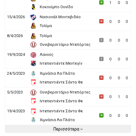
1
0
0
N
Κοκουίμπο Ουνίδο
15/4/2026
Νασιονάλ Μοντεβιδέο
0
0
0
H
Τολίμα
8/4/2026
Τολίμα
0
0
0
I
Ουνιβερσιτάριο Ντεπόρτες
19/9/2024
Λανούς
0
0
0
I
Ιντεπεντιέντε Μεντεγίν
24/5/2023
Χιμνάσια Λα Πλάτα
0
0
0
H
Ιντεπεντιέντε Σάντα Φε
5/5/2023
Ουνιβερσιτάριο Ντεπόρτες
0
1
0
H
Ιντεπεντιέντε Σάντα Φε
19/4/2023
Ιντεπεντιέντε Σάντα Φε
0
0
0
N
Χιμνάσια Λα Πλάτα
Περισσότερα