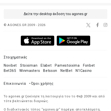
Δείτε την desktop έκδοση του agones.gr
© AGONES.GR 2009 - 2026
Στοιχηματικές
Novibet
Stoiximan
Elabet
Pamestoixima
Fonbet
Bet365
Winmasters
Betsson
NetBet
N1Casino
Επικοινωνία
•
Όροι χρήσης
Το agones.gr ξεκίνησε τη λειτουργία του το Φεβ 2009 και από
τότε βελτιώνεται διαρκώς.
Ο διαδικτυακός τόπος "agones.gr" παρέχει αποτελέσματα,