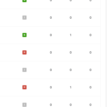
0
0
0
N
0
0
0
I
0
1
0
N
0
0
0
H
0
0
0
I
0
1
0
H
0
0
0
I