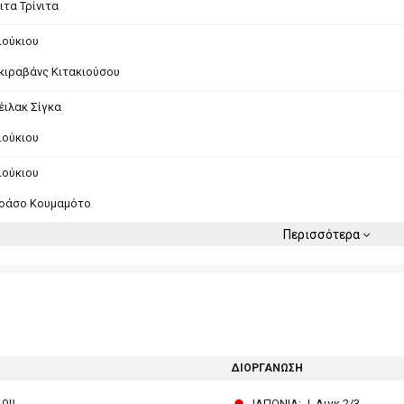
ιτα Τρίνιτα
ιούκιου
κιραβάνς Κιτακιούσου
έιλακ Σίγκα
ιούκιου
ιούκιου
οάσο Κουμαμότο
Περισσότερα
ΔΙΟΡΓΑΝΩΣΗ
ιου
ΙΑΠΩΝΙΑ: J. Λιγκ 2/3