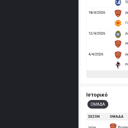
Ό
18/4/2026
Ρ
Γ
12/4/2026
Ρ
Ρ
4/4/2026
Ρ
Ρ
Ιστορικό
ΟΜΑΔΑ
ΣΕΖΟΝ
ΟΜΑΔΑ
Ριούκ
2026