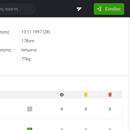
Είσοδος
νησης
13.11.1997 (28)
178cm
νησης:
Ιαπωνία
71kg
0
0
0
I