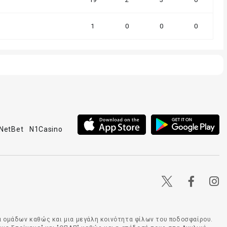
1
0
0
0
NetBet
N1Casino
ά ομάδων καθώς και μια μεγάλη κοινότητα φίλων του ποδοσφαίρου.