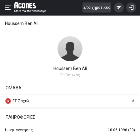
Στοιχηματικές
Stoixima
στο ποδόσφαιρο
Houssem Ben Ali
Houssem Ben Ali
Eπιθετικός
ΟΜΑΔΑ
ΕΣ Σαχέλ
#-
ΠΛΗΡΟΦΟΡΙΕΣ
Ημερ. γέννησης
10.06.1996 (30)