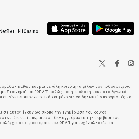
NetBet
N1Casino
ά ομάδων καθώς και μια μεγάλη κοινότητα φίλων του ποδοσφαίρου.
άμε Στοίχημα" και "ΟΠΑΠ" καθώς και η απόδοσή τους στα Αγγλικά,
ου γίνεται αποκλειστικά και μόνο για να δηλωθεί ο προορισμός και
αι σε αυτόν έχουν ως σκοπό την ενημέρωση του κοινού.
ωστές. Σε καμία περίπτωση δεν εγγυόμαστε την ακρίβεια του
να ελέγχει στα πρακτορεία του ΟΠΑΠ για τυχόν αλλαγές σε