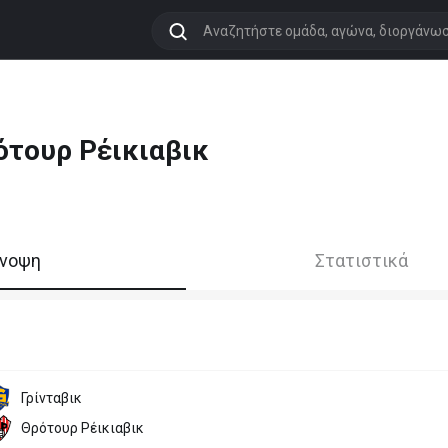
ότουρ Ρέικιαβικ
νοψη
Στατιστικά
Γρίνταβικ
Θρότουρ Ρέικιαβικ