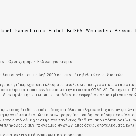
Elabet
Pamestoixima
Fonbet
Bet365
Winmasters
Betsson
rs
Όροι χρήσης
Έκδοση για κινητά
•
•
η λειτουργία του το Φεβ 2009 και από τότε βελτιώνεται διαρκώς.
agones.gr" παρέχει αποτελέσματα, αναλύσεις, προγνωστικά, στατιστικ
ε οποιοδήποτε τρόπο συνδέεται με την εταιρεία ΟΠΑΠ ΑΕ. Τα σήματα "Π
 ιδιοκτησία της ΟΠΑΠ ΑΕ. Οποιαδήποτε αναφορά σε σήμα τρίτου προσώπ
νημερωτικός διαδικτυακός τόπος και όλες οι πληροφορίες που αναρτώντ
ή προσπάθεια έτσι ώστε οι πληροφορίες που δημοσιεύουμε να είναι σ
ον λόγο αυτό κάθε χρήστης του παρόντος διαδικτυακού τόπου οφείλει 
α πληροφορία (π.χ. πρόγραμμα αγώνων, αποδόσεις, αποτελέσματα κλπ).
ι για αποκλειστικά ενημερωτικούς σκοπούς.