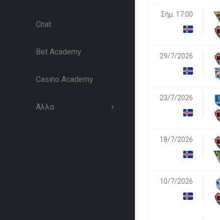
Σήμ. 17:00
Chat
Bet Academy
29/7/2026
Casino Academy
23/7/2026
Άλλα
18/7/2026
10/7/2026