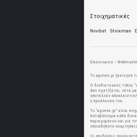
Στοιχηματικές
Novibet
Stoiximan
Επικοινωνία
Webmaste
•
Το agones.gr ξεκίνησε τ
Ο διαδικτυακός τόπος "
Δεν σχετίζεται, ούτε μ
αποτελούν αποκλειστική
η προέλευση του.
Το "agones.gr" είναι ε
Καταβάλουμε κάθε δυνατ
περιεχομένου και για τ
οποιαδήποτε αναρτηθείσ
Οι αποδόσεις παρέχοντα