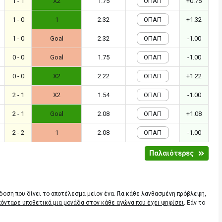
1 - 1
X2
1.75
ΟΠΑΠ
+0.75
1 - 0
1
2.32
ΟΠΑΠ
+1.32
1 - 0
Goal
2.32
ΟΠΑΠ
-1.00
0 - 0
Goal
1.75
ΟΠΑΠ
-1.00
0 - 0
X2
2.22
ΟΠΑΠ
+1.22
2 - 1
X2
1.54
ΟΠΑΠ
-1.00
2 - 1
Goal
2.08
ΟΠΑΠ
+1.08
2 - 2
1
2.08
ΟΠΑΠ
-1.00
Παλαιότερες
όδοση που δίνει το αποτέλεσμα μείον ένα. Για κάθε λανθασμένη πρόβλεψη,
πόνταρε υποθετικά μια μονάδα στον κάθε αγώνα που έχει ψηφίσει
. Εάν το