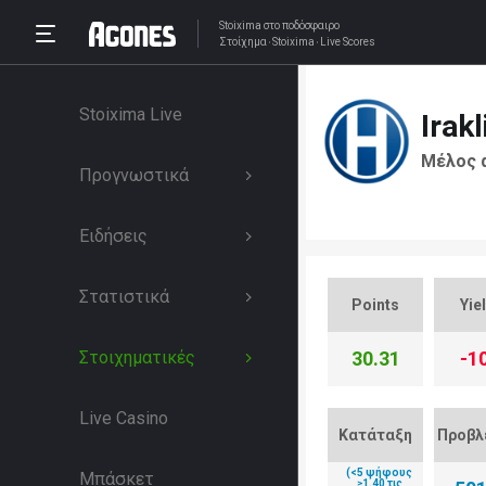
Stoixima
στο ποδόσφαιρο
Στοίχημα
Stoixima
Live Scores
Stoixima Live
Irak
Μέλος 
Προγνωστικά
Ειδήσεις
Στατιστικά
Points
Yie
Στοιχηματικές
30.31
-1
Live Casino
Κατάταξη
Προβλ
(<5 ψήφους
Μπάσκετ
≥1.40 τις