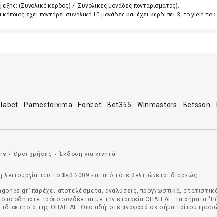
ως εξής: (Συνολικό κέρδος) / (Συνολικές μονάδες πονταρίσματος).
 κάποιος έχει ποντάρει συνολικά 10 μονάδες και έχει κερδίσει 3, το yield του 
Elabet
Pamestoixima
Fonbet
Bet365
Winmasters
Betsson
rs
Όροι χρήσης
Έκδοση για κινητά
•
•
η λειτουργία του το Φεβ 2009 και από τότε βελτιώνεται διαρκώς.
agones.gr" παρέχει αποτελέσματα, αναλύσεις, προγνωστικά, στατιστικ
ε οποιοδήποτε τρόπο συνδέεται με την εταιρεία ΟΠΑΠ ΑΕ. Τα σήματα "Π
 ιδιοκτησία της ΟΠΑΠ ΑΕ. Οποιαδήποτε αναφορά σε σήμα τρίτου προσώπ