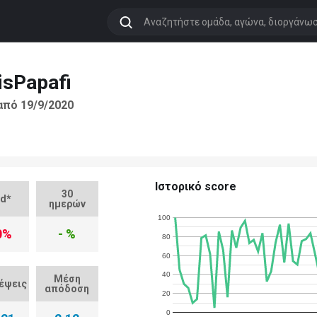
lisPapafi
από 19/9/2020
Ιστορικό score
30
ld*
ημερών
100
0%
- %
80
60
40
Μέση
έψεις
απόδοση
20
0