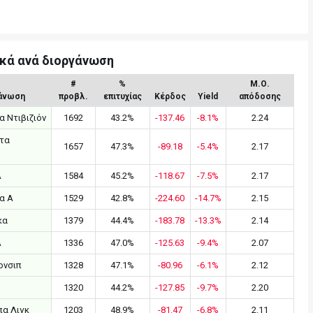
κά ανά διοργάνωση
#
%
Μ.Ο.
άνωση
προβλ.
επιτυχίας
Κέρδος
Yield
απόδοσης
α Ντιβιζιόν
1692
43.2%
-137.46
-8.1%
2.24
τα
1657
47.3%
-89.18
-5.4%
2.17
A
1584
45.2%
-118.67
-7.5%
2.17
α Α
1529
42.8%
-224.60
-14.7%
2.15
κα
1379
44.4%
-183.78
-13.3%
2.14
Α
1336
47.0%
-125.63
-9.4%
2.07
ονσιπ
1328
47.1%
-80.96
-6.1%
2.12
Β
1320
44.2%
-127.85
-9.7%
2.20
πα Λιγκ
1203
48.9%
-81.47
-6.8%
2.11