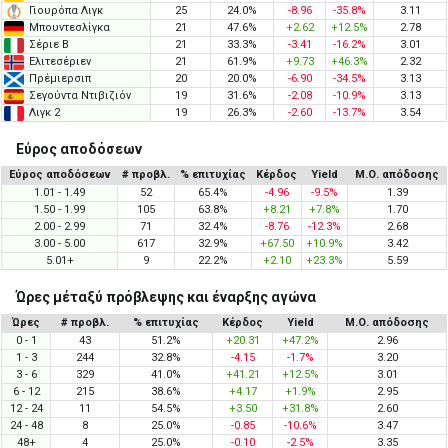
Γιουρόπα Λιγκ
25
24.0%
-8.96
-35.8%
3.11
Μπουντεσλίγκα
21
47.6%
+2.62
+12.5%
2.78
Σέριε Β
21
33.3%
-3.41
-16.2%
3.01
Ελιτεσέριεν
21
61.9%
+9.73
+46.3%
2.32
Πρέμιερσιπ
20
20.0%
-6.90
-34.5%
3.13
Σεγούντα Ντιβιζιόν
19
31.6%
-2.08
-10.9%
3.13
Λιγκ 2
19
26.3%
-2.60
-13.7%
3.54
Εύρος αποδόσεων
Εύρος αποδόσεων
# προβλ.
% επιτυχίας
Κέρδος
Yield
Μ.Ο. απόδοσης
1.01 - 1.49
52
65.4%
-4.96
-9.5%
1.39
1.50 - 1.99
105
63.8%
+8.21
+7.8%
1.70
2.00 - 2.99
71
32.4%
-8.76
-12.3%
2.68
3.00 - 5.00
617
32.9%
+67.50
+10.9%
3.42
5.01+
9
22.2%
+2.10
+23.3%
5.59
Ώρες μέταξύ πρόβλεψης και έναρξης αγώνα
Ώρες
# προβλ.
% επιτυχίας
Κέρδος
Yield
Μ.Ο. απόδοσης
0 - 1
43
51.2%
+20.31
+47.2%
2.96
1 - 3
244
32.8%
-4.15
-1.7%
3.20
3 - 6
329
41.0%
+41.21
+12.5%
3.01
6 - 12
215
38.6%
+4.17
+1.9%
2.95
12 - 24
11
54.5%
+3.50
+31.8%
2.60
24 - 48
8
25.0%
-0.85
-10.6%
3.47
48+
4
25.0%
-0.10
-2.5%
3.35