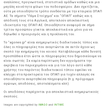
αναλύσεις, προγνωστικά, στατιστικά ομάδων καθώς και μια
μεγάλη κοινότητα φίλων του ποδοσφαίρου. Δεν σχετίζεται,
ούτε με οποιοδήποτε τρόπο συνδέεται με την εταιρεία ΟΠΑΠ
ΑΕ. Τα σήματα "Πάμε Στοίχημα" και "ΟΠΑΠ" καθώς και η
απόδοσή τους στα Αγγλικά, αποτελούν αποκλειστική
ιδιοκτησία της ΟΠΑΠ ΑΕ. Οποιαδήποτε αναφορά σε σήμα
τρίτου προσώπου γίνεται αποκλειστικά και μόνο για να
δηλωθεί ο προορισμός και η προέλευση του.
Το "agones.gr" είναι ενημερωτικός διαδικτυακός τόπος και
όλες οι πληροφορίες που αναρτώνται σε αυτόν έχουν ως
σκοπό την ενημέρωση του κοινού. Καταβάλουμε κάθε δυνατή
προσπάθεια έτσι ώστε οι πληροφορίες που δημοσιεύουμε να
είναι σωστές. Σε καμία περίπτωση δεν εγγυόμαστε την
ακρίβεια του περιεχομένου και για τον λόγο αυτό κάθε
χρήστης του παρόντος διαδικτυακού τόπου οφείλει να
ελέγχει στα πρακτορεία του ΟΠΑΠ για τυχόν αλλαγές σε
οποιαδήποτε αναρτηθείσα πληροφορία (π.χ. πρόγραμμα
αγώνων, αποδόσεις, αποτελέσματα κλπ).
Οι αποδόσεις παρέχονται για αποκλειστικά ενημερωτικούς
σκοπούς.
Images are copyrighted by
IMAGO
and
INTIME
.