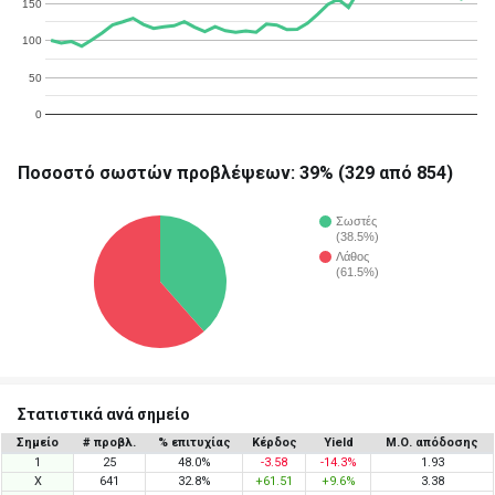
150
100
50
0
Ποσοστό σωστών προβλέψεων: 39% (329 από 854)
Σωστές
(38.5%)
Λάθος
(61.5%)
Στατιστικά ανά σημείο
Σημείο
# προβλ.
% επιτυχίας
Κέρδος
Yield
Μ.Ο. απόδοσης
1
25
48.0%
-3.58
-14.3%
1.93
X
641
32.8%
+61.51
+9.6%
3.38