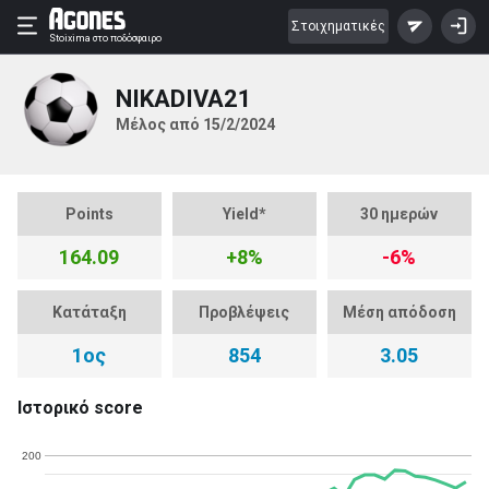
Στοιχηματικές
Stoixima
στο ποδόσφαιρο
NIKADIVA21
Μέλος από 15/2/2024
Points
Yield*
30 ημερών
164.09
+8%
-6%
Κατάταξη
Προβλέψεις
Μέση απόδοση
1ος
854
3.05
Ιστορικό score
200