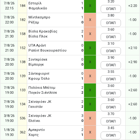
3.20
7/8/26
Εστορίλ
1
184
X
+2.20
22:15
Φαμαλικάο
1
ΟΠΑΠ
3.80
7/8/26
Μίντλεσμπρο
1
182
X
-1.00
22:00
Ρέξαμ
0
ΟΠΑΠ
3.60
7/8/26
Βίσλα Κρακοβίας
2
158
X
-1.00
21:30
Βίσλα Πλοκ
1
ΟΠΑΠ
3.10
7/8/26
UTA Αράντ
0
152
X
+2.10
21:00
Ραπίντ Βουκουρεστίου
0
ΟΠΑΠ
3.90
7/8/26
Σοντερίσκε
0
138
X
+2.90
20:00
Βίμποργκ
0
ΟΠΑΠ
3.55
7/8/26
Σάντεφιορντ
0
139
X
-1.00
20:00
Κφουμ Όσλο
1
ΟΠΑΠ
3.60
7/8/26
Πολόνια Μπίτομ
2
133
X
+2.60
19:00
Πογκόν Σιέντλτσε
2
ΟΠΑΠ
3.60
7/8/26
Σεϊναγιόεν JK
2
134
X
+2.60
19:00
Γκνιστάν
2
ΟΠΑΠ
3.70
3/8/26
Σεϊναγιόεν JK
3
536
X
-1.00
19:00
Ελσίνκι
0
ΟΠΑΠ
3.45
1/8/26
Αμπερντίν
2
362
X
-1.00
19:30
Χαρτς
1
ΟΠΑΠ