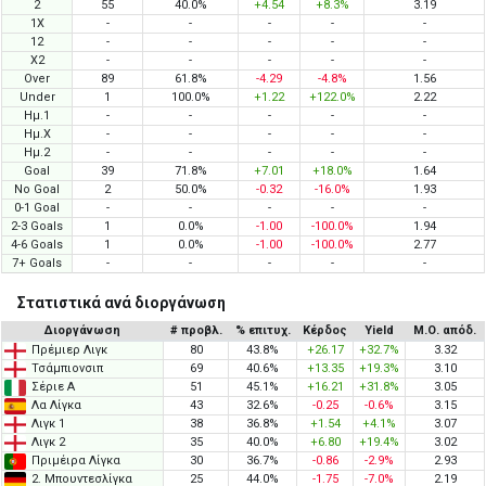
2
55
40.0%
+4.54
+8.3%
3.19
1X
-
-
-
-
-
12
-
-
-
-
-
X2
-
-
-
-
-
Over
89
61.8%
-4.29
-4.8%
1.56
Under
1
100.0%
+1.22
+122.0%
2.22
Ημ.1
-
-
-
-
-
Ημ.X
-
-
-
-
-
Ημ.2
-
-
-
-
-
Goal
39
71.8%
+7.01
+18.0%
1.64
No Goal
2
50.0%
-0.32
-16.0%
1.93
0-1 Goal
-
-
-
-
-
2-3 Goals
1
0.0%
-1.00
-100.0%
1.94
4-6 Goals
1
0.0%
-1.00
-100.0%
2.77
7+ Goals
-
-
-
-
-
Στατιστικά ανά διοργάνωση
Διοργάνωση
# προβλ.
% επιτυχ.
Κέρδος
Yield
Μ.Ο. απόδ.
Πρέμιερ Λιγκ
80
43.8%
+26.17
+32.7%
3.32
Τσάμπιονσιπ
69
40.6%
+13.35
+19.3%
3.10
Σέριε Α
51
45.1%
+16.21
+31.8%
3.05
Λα Λίγκα
43
32.6%
-0.25
-0.6%
3.15
Λιγκ 1
38
36.8%
+1.54
+4.1%
3.07
Λιγκ 2
35
40.0%
+6.80
+19.4%
3.02
Πριμέιρα Λίγκα
30
36.7%
-0.86
-2.9%
2.93
2. Μπουντεσλίγκα
25
44.0%
-1.75
-7.0%
2.19