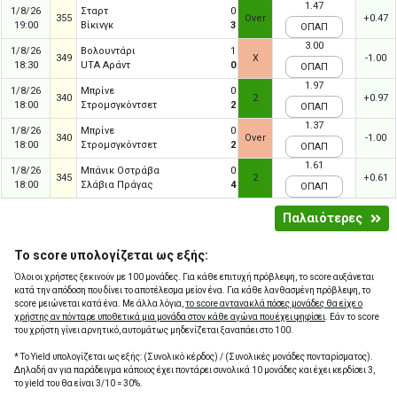
1.47
1/8/26
Σταρτ
0
355
Over
+0.47
19:00
Βίκινγκ
3
ΟΠΑΠ
3.00
1/8/26
Βολουντάρι
1
349
X
-1.00
18:30
UTA Αράντ
0
ΟΠΑΠ
1.97
1/8/26
Μπρίνε
0
340
2
+0.97
18:00
Στρομσγκόντσετ
2
ΟΠΑΠ
1.37
1/8/26
Μπρίνε
0
340
Over
-1.00
18:00
Στρομσγκόντσετ
2
ΟΠΑΠ
1.61
1/8/26
Μπάνικ Οστράβα
0
345
2
+0.61
18:00
Σλάβια Πράγας
4
ΟΠΑΠ
Παλαιότερες
Το score υπολογίζεται ως εξής:
Όλοι οι χρήστες ξεκινούν με 100 μονάδες. Για κάθε επιτυχή πρόβλεψη, το score αυξάνεται
κατά την απόδοση που δίνει το αποτέλεσμα μείον ένα. Για κάθε λανθασμένη πρόβλεψη, το
score μειώνεται κατά ένα. Με άλλα λόγια,
το score αντανακλά πόσες μονάδες θα είχε ο
χρήστης αν πόνταρε υποθετικά μια μονάδα στον κάθε αγώνα που έχει ψηφίσει
. Εάν το score
του χρήστη γίνει αρνητικό, αυτομάτως μηδενίζεται ξαναπάει στο 100.
* Το Yield υπολογίζεται ως εξής: (Συνολικό κέρδος) / (Συνολικές μονάδες πονταρίσματος).
Δηλαδή αν για παράδειγμα κάποιος έχει ποντάρει συνολικά 10 μονάδες και έχει κερδίσει 3,
το yield του θα είναι 3/10 = 30%.