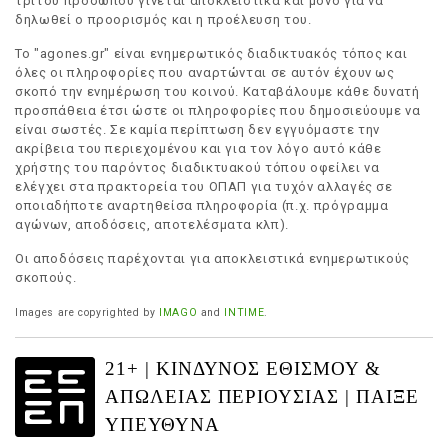
τρίτου προσώπου γίνεται αποκλειστικά και μόνο για να
δηλωθεί ο προορισμός και η προέλευση του.
Το "agones.gr" είναι ενημερωτικός διαδικτυακός τόπος και
όλες οι πληροφορίες που αναρτώνται σε αυτόν έχουν ως
σκοπό την ενημέρωση του κοινού. Καταβάλουμε κάθε δυνατή
προσπάθεια έτσι ώστε οι πληροφορίες που δημοσιεύουμε να
είναι σωστές. Σε καμία περίπτωση δεν εγγυόμαστε την
ακρίβεια του περιεχομένου και για τον λόγο αυτό κάθε
χρήστης του παρόντος διαδικτυακού τόπου οφείλει να
ελέγχει στα πρακτορεία του ΟΠΑΠ για τυχόν αλλαγές σε
οποιαδήποτε αναρτηθείσα πληροφορία (π.χ. πρόγραμμα
αγώνων, αποδόσεις, αποτελέσματα κλπ).
Οι αποδόσεις παρέχονται για αποκλειστικά ενημερωτικούς
σκοπούς.
Images are copyrighted by
IMAGO
and
INTIME
.
21+ | ΚΙΝΔΥΝΟΣ ΕΘΙΣΜΟΥ &
ΑΠΩΛΕΙΑΣ ΠΕΡΙΟΥΣΙΑΣ | ΠΑΙΞΕ
ΥΠΕΥΘΥΝΑ