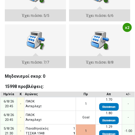
Έχει πιάσει 5/5
Έχει πιάσει 6/6
x2
Έχει πιάσει 7/7
Έχει πιάσει 8/8
Μηδενισμοί σκορ: 0
15998 προβλέψεις:
Ημ/νία
Κ
Αγώνας
Πρ
Απ
+/-
1.70
6/8/26
ΠΑΟΚ
-
1
-
20:45
Άντερλεχτ
1.80
6/8/26
ΠΑΟΚ
-
Goal
-
20:45
Άντερλεχτ
1.29
5/8/26
Παναθηναϊκός
1
-
1
-1.00
21:30
ΤΣΣΚΑ 1948
1