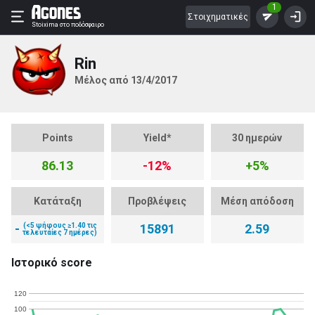
1
Στοιχηματικές
Stoixima
στο ποδόσφαιρο
Rin
Μέλος από 13/4/2017
Points
Yield*
30 ημερών
86.13
-12%
+5%
Κατάταξη
Προβλέψεις
Μέση απόδοση
-
(<5 ψήφους ≥1.40 τις
15891
2.59
τελευταίες 7 ημέρες)
Ιστορικό score
120
100