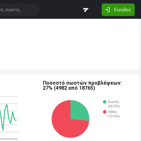
Είσοδος
Ποσοστό σωστών προβλέψεων:
27% (4982 από 18765)
Σωστές
(26.5%)
Λάθος
(73.5%)