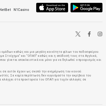
NetBet
N1Casino
ά ομάδων καθώς και μια μεγάλη κοινότητα φίλων του ποδοσφαίρου.
άμε Στοίχημα" και "ΟΠΑΠ" καθώς και η απόδοσή τους στα Αγγλικά,
ου γίνεται αποκλειστικά και μόνο για να δηλωθεί ο προορισμός και
αι σε αυτόν έχουν ως σκοπό την ενημέρωση του κοινού.
ωστές. Σε καμία περίπτωση δεν εγγυόμαστε την ακρίβεια του
να ελέγχει στα πρακτορεία του ΟΠΑΠ για τυχόν αλλαγές σε