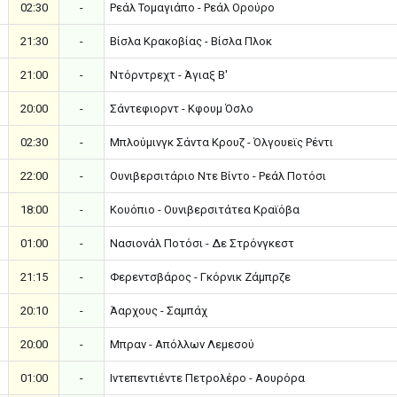
02:30
-
Ρεάλ Τομαγιάπο - Ρεάλ Ορούρο
21:30
-
Βίσλα Κρακοβίας - Βίσλα Πλοκ
21:00
-
Ντόρντρεχτ - Άγιαξ Β'
20:00
-
Σάντεφιορντ - Κφουμ Όσλο
02:30
-
Μπλούμινγκ Σάντα Κρουζ - Όλγουεϊς Ρέντι
22:00
-
Ουνιβερσιτάριο Ντε Βίντο - Ρεάλ Ποτόσι
18:00
-
Κουόπιο - Ουνιβερσιτάτεα Κραϊόβα
01:00
-
Νασιονάλ Ποτόσι - Δε Στρόνγκεστ
21:15
-
Φερεντσβάρος - Γκόρνικ Ζάμπρζε
20:10
-
Άαρχους - Σαμπάχ
20:00
-
Μπραν - Απόλλων Λεμεσού
01:00
-
Ιντεπεντιέντε Πετρολέρο - Αουρόρα