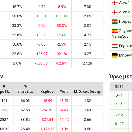
Λιγκ 1
16.7%
-4.79
-8.9%
7.30
Λιγκ 2
50.0%
+1.10
+13.8%
2.09
Πριμέρ
33.3%
-0.90
-30.0%
2.01
Σεγούν
22.6%
+3.37
+5.4%
4.71
Ντιβιζιόν
50.0%
-0.05
-2.5%
2.15
Εέρστε
22.8%
-126.97
-32.1%
3.27
Μπουντ
2.0%
-553.50
-52.8%
27.28
ν
Ώρες μέ
#
%
Ώρες
ροβλ.
επιτυχίας
Κέρδος
Yield
Μ.Ο. απόδοσης
0 - 1
141
66.0%
-18.99
-13.5%
1.32
1 - 3
562
52.5%
-24.79
-4.4%
1.83
3 - 6
2824
33.8%
-321.54
-11.4%
2.66
6 - 12
13012
26.4%
-1,176.61
-9.0%
3.50