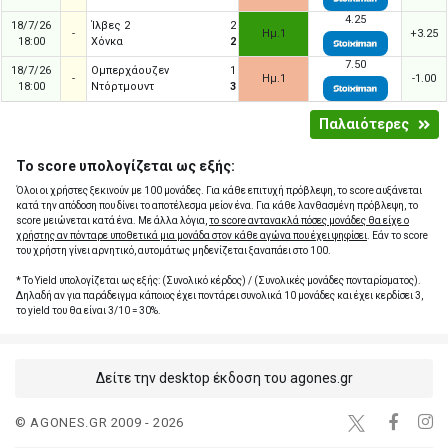
4.25
18/7/26
Ίλβες 2
2
-
Ημ.1
+3.25
18:00
Χόνκα
2
7.50
18/7/26
Ομπερχάουζεν
1
-
Ημ.1
-1.00
18:00
Ντόρτμουντ
3
Παλαιότερες
Το score υπολογίζεται ως εξής:
Όλοι οι χρήστες ξεκινούν με 100 μονάδες. Για κάθε επιτυχή πρόβλεψη, το score αυξάνεται
κατά την απόδοση που δίνει το αποτέλεσμα μείον ένα. Για κάθε λανθασμένη πρόβλεψη, το
score μειώνεται κατά ένα. Με άλλα λόγια,
το score αντανακλά πόσες μονάδες θα είχε ο
χρήστης αν πόνταρε υποθετικά μια μονάδα στον κάθε αγώνα που έχει ψηφίσει
. Εάν το score
του χρήστη γίνει αρνητικό, αυτομάτως μηδενίζεται ξαναπάει στο 100.
* Το Yield υπολογίζεται ως εξής: (Συνολικό κέρδος) / (Συνολικές μονάδες πονταρίσματος).
Δηλαδή αν για παράδειγμα κάποιος έχει ποντάρει συνολικά 10 μονάδες και έχει κερδίσει 3,
το yield του θα είναι 3/10 = 30%.
Δείτε την desktop έκδοση του agones.gr
© AGONES.GR 2009 - 2026