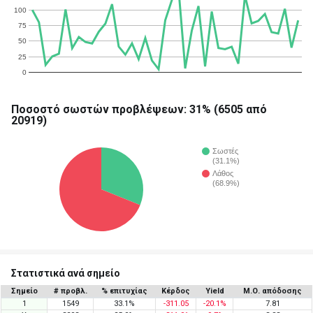
100
75
50
25
0
Ποσοστό σωστών προβλέψεων: 31% (6505 από
20919)
Σωστές
(31.1%)
Λάθος
(68.9%)
Στατιστικά ανά σημείο
Σημείο
# προβλ.
% επιτυχίας
Κέρδος
Yield
Μ.Ο. απόδοσης
1
1549
33.1%
-311.05
-20.1%
7.81