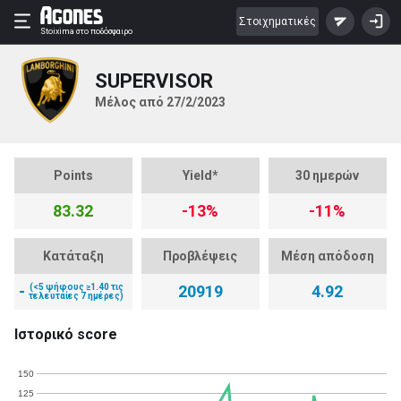
Στοιχηματικές
Stoixima
στο ποδόσφαιρο
SUPERVISOR
Μέλος από 27/2/2023
Points
Yield*
30 ημερών
83.32
-13%
-11%
Κατάταξη
Προβλέψεις
Μέση απόδοση
-
(<5 ψήφους ≥1.40 τις
20919
4.92
τελευταίες 7 ημέρες)
Ιστορικό score
150
125