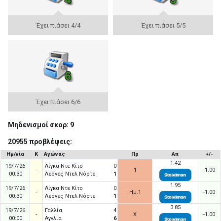
Έχει πιάσει 4/4
Έχει πιάσει 5/5
Έχει πιάσει 6/6
Μηδενισμοί σκορ: 9
20955 προβλέψεις:
Ημ/νία
Κ
Αγώνας
Πρ
Απ
+/-
1.42
19/7/26
Λίγκα Ντε Κίτο
0
-
1
-1.00
00:30
Λεόνες Ντελ Νόρτε
1
1.95
19/7/26
Λίγκα Ντε Κίτο
0
-
Ημ.1
-1.00
00:30
Λεόνες Ντελ Νόρτε
1
3.85
19/7/26
Γαλλία
4
-
X
-1.00
00:00
Αγγλία
6