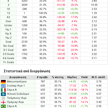
X
3203
25.0%
-311.01
-9.7%
3.83
2
2039
21.3%
-412.30
-20.2%
10.35
1X
248
42.7%
+0.50
+0.2%
2.53
12
1
100.0%
+0.29
+29.0%
1.29
X2
768
34.8%
-130.45
-17.0%
2.60
Over
608
46.7%
-26.88
-4.4%
2.12
Under
1200
38.6%
-94.97
-7.9%
2.52
Ημ.1
2191
22.5%
-333.18
-15.2%
6.19
Ημ.X
104
43.3%
+4.80
+4.6%
2.51
Ημ.2
3191
16.6%
-523.15
-16.4%
7.37
Goal
2159
50.9%
-92.67
-4.3%
1.91
No Goal
891
44.9%
-95.88
-10.8%
2.03
0-1 Goal
409
21.0%
-97.60
-23.9%
4.31
2-3 Goals
1762
45.6%
-143.95
-8.2%
2.02
4-6 Goals
596
30.0%
-63.68
-10.7%
3.11
7+ Goals
-
-
-
-
-
Στατιστικά ανά διοργάνωση
Διοργάνωση
# προβλ.
% επιτυχ.
Κέρδος
Yield
Μ.Ο. απόδ.
Μπουντεσλίγκα
787
35.1%
+4.59
+0.6%
3.70
Σούπερ Λιγκ 1
635
33.7%
-17.22
-2.7%
4.00
Σέριε Α
633
37.6%
-114.56
-18.1%
2.66
Φιλικά Συλλόγων
615
35.0%
+12.03
+2.0%
4.07
Τσάμπιονς Λιγκ
609
36.1%
-38.05
-6.2%
3.67
Πρέμιερ Λιγκ
576
34.7%
-81.02
-14.1%
3.40
Σέριε A
557
41.1%
+9.63
+1.7%
2.95