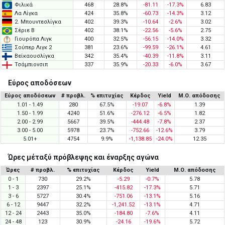
Φιλικά
468
28.8%
-81.11
-17.3%
6.83
Λα Λίγκα
424
35.8%
-60.73
-14.3%
3.12
2. Μπουντεσλίγκα
402
39.3%
-10.64
-2.6%
3.02
Σέριε Β
402
38.1%
-22.56
-5.6%
2.75
Γιουρόπα Λιγκ
400
32.5%
-56.15
-14.0%
3.32
Σούπερ Λιγκ 2
381
23.6%
-99.59
-26.1%
4.61
Βεϊκαουσλίγκα
342
35.4%
-40.39
-11.8%
3.11
Τσάμπιονσιπ
337
35.9%
-20.33
-6.0%
3.67
Εύρος αποδόσεων
Εύρος αποδόσεων
# προβλ.
% επιτυχίας
Κέρδος
Yield
Μ.Ο. απόδοσης
1.01 - 1.49
280
67.5%
-19.07
-6.8%
1.39
1.50 - 1.99
4240
51.6%
-276.12
-6.5%
1.82
2.00 - 2.99
5667
39.5%
-444.48
-7.8%
2.37
3.00 - 5.00
5978
23.7%
-752.66
-12.6%
3.79
5.01+
4754
9.9%
-1,138.85
-24.0%
12.35
Ώρες μέταξύ πρόβλεψης και έναρξης αγώνα
Ώρες
# προβλ.
% επιτυχίας
Κέρδος
Yield
Μ.Ο. απόδοσης
0 - 1
730
29.2%
-5.29
-0.7%
5.78
1 - 3
2397
25.1%
-415.82
-17.3%
5.71
3 - 6
5727
30.4%
-751.06
-13.1%
5.16
6 - 12
9447
32.2%
-1,241.52
-13.1%
4.71
12 - 24
2443
35.0%
-184.80
-7.6%
4.11
24 - 48
123
30.9%
-24.16
-19.6%
5.72