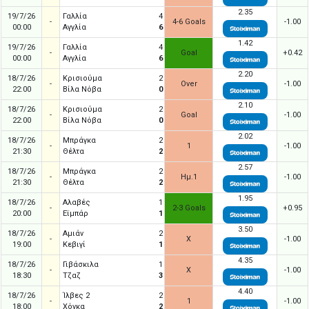
2.35
19/7/26
Γαλλία
4
-
4-6 Goals
-1.00
00:00
Αγγλία
6
1.42
19/7/26
Γαλλία
4
-
Goal
+0.42
00:00
Αγγλία
6
2.20
18/7/26
Κρισιούμα
2
-
Over
-1.00
22:00
Βίλα Νόβα
0
2.10
18/7/26
Κρισιούμα
2
-
Goal
-1.00
22:00
Βίλα Νόβα
0
2.02
18/7/26
Μπράγκα
2
-
1
-1.00
21:30
Θέλτα
2
2.57
18/7/26
Μπράγκα
2
-
Ημ.1
-1.00
21:30
Θέλτα
2
1.95
18/7/26
Αλαβές
1
-
2-3 Goals
+0.95
20:00
Εϊμπάρ
1
3.50
18/7/26
Αμιάν
2
-
X
-1.00
19:00
Κεβιγί
1
4.35
18/7/26
Γιβάσκιλα
1
-
X
-1.00
18:30
Τζαζ
3
4.40
18/7/26
Ίλβες 2
2
-
1
-1.00
18:00
Χόνκα
2