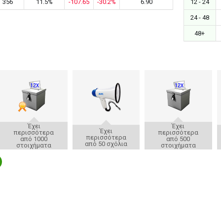
356
11.5%
-107.65
-30.2%
6.90
12 - 24
24 - 48
48+
Έχει
Έχει
Έχει
περισσότερα
περισσότερα
περισσότερα
από 1000
από 500
από 50 σχόλια
στοιχήματα
στοιχήματα