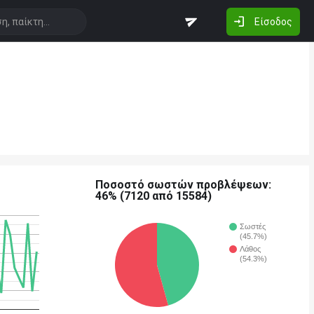
Είσοδος
Ποσοστό σωστών προβλέψεων:
46% (7120 από 15584)
Σωστές
(45.7%)
Λάθος
(54.3%)