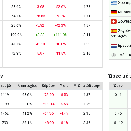
Σούπερ
28.6%
-3.68
-52.6%
1.78
Μπουντ
54.1%
-76.65
-9.1%
1.71
Σούπερ
28.6%
-5.92
-42.3%
1.87
Σεγούν
100.0%
+2.22
+111.0%
2.11
Ντιβιζιόν
41.1%
-41.13
-18.8%
1.99
Ερεντιβ
42.3%
-5.97
-11.5%
2.16
Τσάμπι
-
-
-
-
ν
Ώρες μέ
 προβλ.
% επιτυχίας
Κέρδος
Yield
Μ.Ο. απόδοσης
Ώρες
1119
68.6%
-72.90
-6.5%
1.37
0 - 1
3199
55.0%
-209.14
-6.5%
1.72
1 - 3
1462
41.2%
-64.36
-4.4%
2.35
3 - 6
793
28.1%
-48.00
-6.1%
3.36
6 - 12