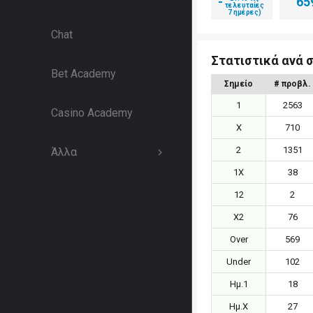
-
65
τελευταίες
7 ημέρες)
Chat
Στατιστικά ανά 
Bet Academy
Σημείο
# προβλ.
1
2563
Casino Academy
X
710
2
1351
Άλλα
1X
38
12
2
X2
76
Over
569
Under
102
Ημ.1
18
Ημ.X
27