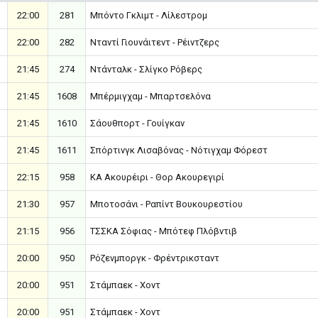
22:00
281
Μπόντο Γκλιμτ - Λίλεστρομ
22:00
282
Νταντί Γιουνάιτεντ - Ρέιντζερς
21:45
274
Ντάνταλκ - Σλίγκο Ρόβερς
21:45
1608
Μπέρμιγχαμ - Μπαρτσελόνα
21:45
1610
Σάουθπορτ - Γουίγκαν
21:45
1611
Σπόρτινγκ Λισαβόνας - Νότιγχαμ Φόρεστ
22:15
958
ΚΑ Ακουρέιρι - Θορ Ακουρεγιρί
21:30
957
Μποτοσάνι - Ραπίντ Βουκουρεστίου
21:15
956
ΤΣΣΚΑ Σόφιας - Μπότεφ Πλόβντιβ
20:00
950
Ρόζενμποργκ - Φρέντρικσταντ
20:00
951
Στάμπαεκ - Χοντ
20:00
951
Στάμπαεκ - Χοντ