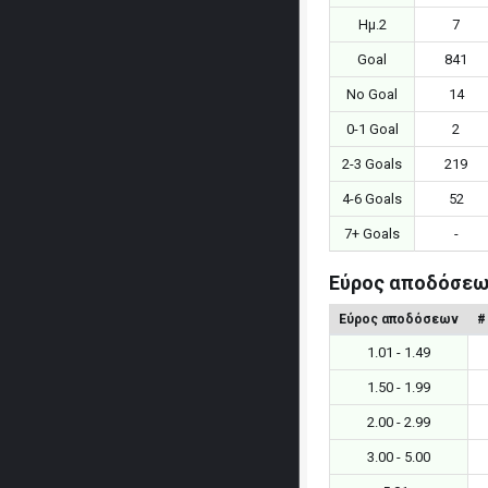
Ημ.2
7
Goal
841
No Goal
14
0-1 Goal
2
2-3 Goals
219
4-6 Goals
52
7+ Goals
-
Εύρος αποδόσεω
Εύρος αποδόσεων
#
1.01 - 1.49
1.50 - 1.99
2.00 - 2.99
3.00 - 5.00