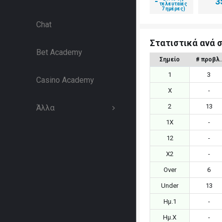
-
3
τελευταίες
7 ημέρες)
Chat
Στατιστικά ανά 
Bet Academy
Σημείο
# προβλ.
1
3
Casino Academy
X
-
2
13
Άλλα
1X
-
12
-
X2
-
Over
6
Under
13
Ημ.1
-
Ημ.X
-