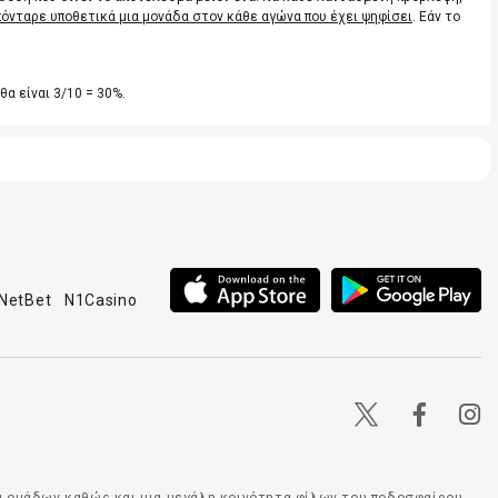
πόνταρε υποθετικά μια μονάδα στον κάθε αγώνα που έχει ψηφίσει
. Εάν το
θα είναι 3/10 = 30%.
NetBet
N1Casino