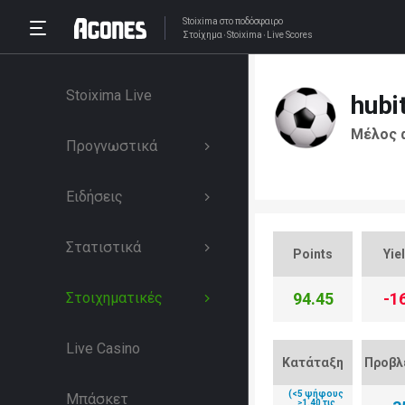
Stoixima
στο ποδόσφαιρο
Στοίχημα
Stoixima
Live Scores
Stoixima Live
hubi
Μέλος 
Προγνωστικά
Ειδήσεις
Στατιστικά
Points
Yie
Στοιχηματικές
94.45
-1
Live Casino
Κατάταξη
Προβλ
(<5 ψήφους
Μπάσκετ
≥1.40 τις