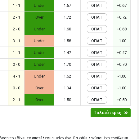
1 - 1
Under
1.67
ΟΠΑΠ
+0.67
2 - 1
Over
1.72
ΟΠΑΠ
+0.72
2 - 0
Under
1.68
ΟΠΑΠ
+0.68
3 - 1
Under
1.58
ΟΠΑΠ
-1.00
1 - 1
Under
1.47
ΟΠΑΠ
+0.47
0 - 0
Under
1.70
ΟΠΑΠ
+0.70
4 - 1
Under
1.62
ΟΠΑΠ
-1.00
0 - 0
Over
1.34
ΟΠΑΠ
-1.00
2 - 1
Over
1.50
ΟΠΑΠ
+0.50
Παλαιότερες
όδοση που δίνει το αποτέλεσμα μείον ένα. Για κάθε λανθασμένη πρόβλεψη,