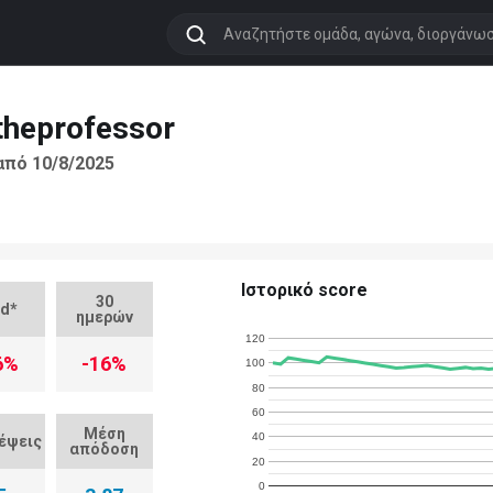
theprofessor
από 10/8/2025
Ιστορικό score
30
ld*
ημερών
120
6%
-16%
100
80
60
Μέση
40
έψεις
απόδοση
20
0