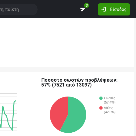
3
Είσοδος
Ποσοστό σωστών προβλέψεων:
57% (7521 από 13097)
Σωστές
(57.4%)
Λάθος
(42.6%)