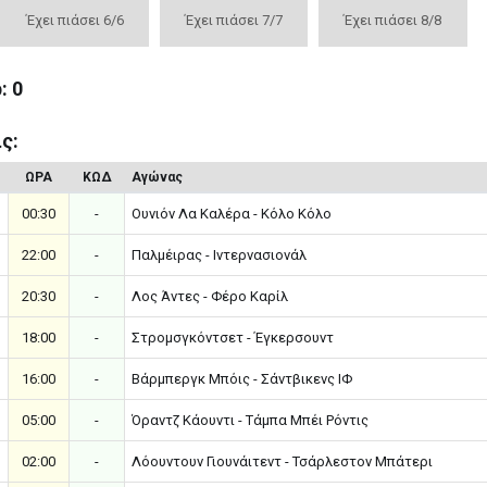
Έχει πιάσει 6/6
Έχει πιάσει 7/7
Έχει πιάσει 8/8
: 0
ς:
ΩΡΑ
ΚΩΔ
Αγώνας
00:30
-
Ουνιόν Λα Καλέρα - Κόλο Κόλο
22:00
-
Παλμέιρας - Ιντερνασιονάλ
20:30
-
Λος Άντες - Φέρο Καρίλ
18:00
-
Στρομσγκόντσετ - Έγκερσουντ
16:00
-
Βάρμπεργκ Μπόις - Σάντβικενς ΙΦ
05:00
-
Όραντζ Κάουντι - Τάμπα Μπέι Ρόντις
02:00
-
Λόουντουν Γιουνάιτεντ - Τσάρλεστον Μπάτερι