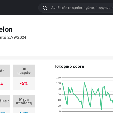
elon
από 27/9/2024
Ιστορικό score
30
ld*
ημερών
120
5%
-5%
100
80
60
Μέση
40
έψεις
απόδοση
20
0