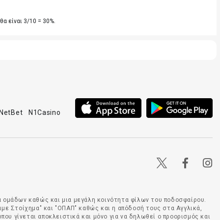
θα είναι 3/10 = 30%.
NetBet
N1Casino
ά ομάδων καθώς και μια μεγάλη κοινότητα φίλων του ποδοσφαίρου.
άμε Στοίχημα" και "ΟΠΑΠ" καθώς και η απόδοσή τους στα Αγγλικά,
ου γίνεται αποκλειστικά και μόνο για να δηλωθεί ο προορισμός και