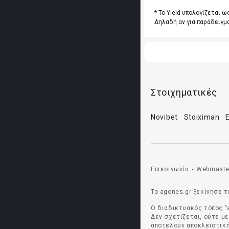
* Το Yield υπολογίζεται 
Δηλαδή αν για παράδειγμα
Στοιχηματικές
Novibet
Stoiximan
Επικοινωνία
Webmaste
•
Το agones.gr ξεκίνησε τ
Ο διαδικτυακός τόπος "
Δεν σχετίζεται, ούτε μ
αποτελούν αποκλειστική