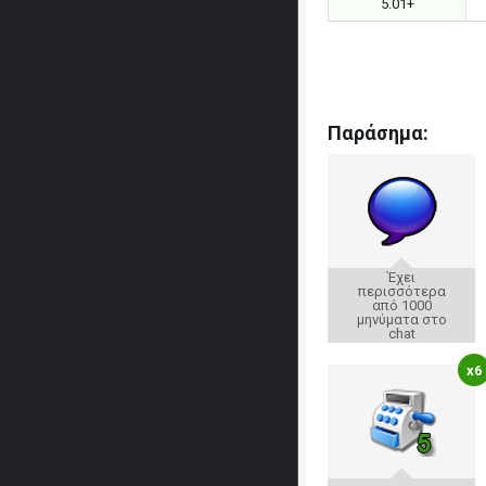
5.01+
Παράσημα:
Έχει
περισσότερα
από 1000
μηνύματα στο
chat
x6