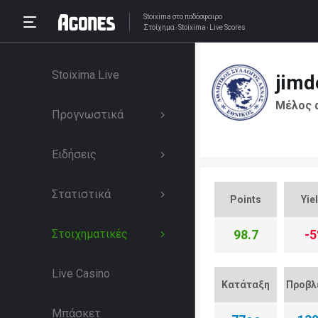
Stoixima
στο ποδόσφαιρο
Στοίχημα
Stoixima
Live Scores
Stoixima Live
jimd
Μέλος 
Προγνωστικά
Ειδήσεις
Στατιστικά
Points
Yie
Στοιχηματικές
98.7
-
Live Casino
Κατάταξη
Προβλ
Μπάσκετ