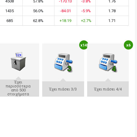
4508
57.8%
-170.13
-3.8%
1.76
1435
56.0%
-84.01
-5.9%
1.78
685
62.8%
+18.19
+2.7%
1.71
x14
x6
Έχει
περισσότερα
Έχει πιάσει 3/3
Έχει πιάσει 4/4
από 500
στοιχήματα