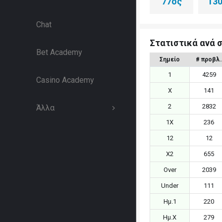
77ος
13
Chat
Στατιστικά ανά 
Bet Academy
Σημείο
# προβλ.
1
4259
Casino Academy
X
141
2
2832
Άλλα
1X
236
12
12
X2
655
Over
2039
Under
111
Ημ.1
220
Ημ.X
279