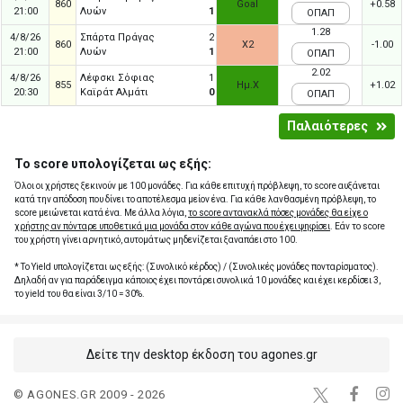
860
Goal
+0.58
21:00
Λυών
1
ΟΠΑΠ
1.28
4/8/26
Σπάρτα Πράγας
2
860
X2
-1.00
21:00
Λυών
1
ΟΠΑΠ
2.02
4/8/26
Λέφσκι Σόφιας
1
855
Ημ.X
+1.02
20:30
Καϊράτ Αλμάτι
0
ΟΠΑΠ
Παλαιότερες
Το score υπολογίζεται ως εξής:
Όλοι οι χρήστες ξεκινούν με 100 μονάδες. Για κάθε επιτυχή πρόβλεψη, το score αυξάνεται
κατά την απόδοση που δίνει το αποτέλεσμα μείον ένα. Για κάθε λανθασμένη πρόβλεψη, το
score μειώνεται κατά ένα. Με άλλα λόγια,
το score αντανακλά πόσες μονάδες θα είχε ο
χρήστης αν πόνταρε υποθετικά μια μονάδα στον κάθε αγώνα που έχει ψηφίσει
. Εάν το score
του χρήστη γίνει αρνητικό, αυτομάτως μηδενίζεται ξαναπάει στο 100.
* Το Yield υπολογίζεται ως εξής: (Συνολικό κέρδος) / (Συνολικές μονάδες πονταρίσματος).
Δηλαδή αν για παράδειγμα κάποιος έχει ποντάρει συνολικά 10 μονάδες και έχει κερδίσει 3,
το yield του θα είναι 3/10 = 30%.
Δείτε την desktop έκδοση του agones.gr
© AGONES.GR 2009 - 2026