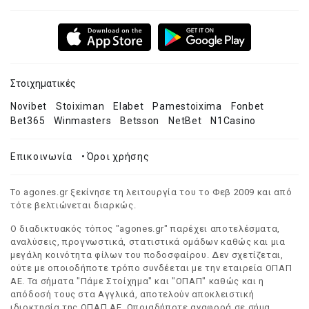
Στοιχηματικές
Novibet
Stoiximan
Elabet
Pamestoixima
Fonbet
Bet365
Winmasters
Betsson
NetBet
N1Casino
Επικοινωνία
•
Όροι χρήσης
Το agones.gr ξεκίνησε τη λειτουργία του το Φεβ 2009 και από
τότε βελτιώνεται διαρκώς.
Ο διαδικτυακός τόπος "agones.gr" παρέχει αποτελέσματα,
αναλύσεις, προγνωστικά, στατιστικά ομάδων καθώς και μια
μεγάλη κοινότητα φίλων του ποδοσφαίρου. Δεν σχετίζεται,
ούτε με οποιοδήποτε τρόπο συνδέεται με την εταιρεία ΟΠΑΠ
ΑΕ. Τα σήματα "Πάμε Στοίχημα" και "ΟΠΑΠ" καθώς και η
απόδοσή τους στα Αγγλικά, αποτελούν αποκλειστική
ιδιοκτησία της ΟΠΑΠ ΑΕ. Οποιαδήποτε αναφορά σε σήμα