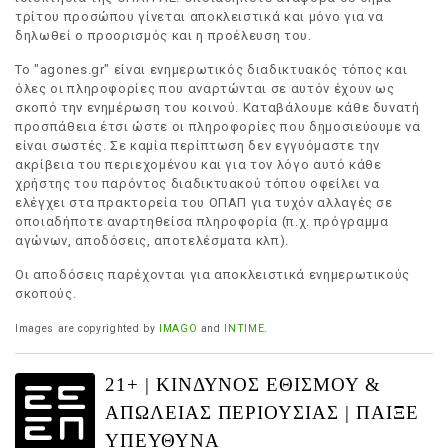
τρίτου προσώπου γίνεται αποκλειστικά και μόνο για να
δηλωθεί ο προορισμός και η προέλευση του.
Το "agones.gr" είναι ενημερωτικός διαδικτυακός τόπος και
όλες οι πληροφορίες που αναρτώνται σε αυτόν έχουν ως
σκοπό την ενημέρωση του κοινού. Καταβάλουμε κάθε δυνατή
προσπάθεια έτσι ώστε οι πληροφορίες που δημοσιεύουμε να
είναι σωστές. Σε καμία περίπτωση δεν εγγυόμαστε την
ακρίβεια του περιεχομένου και για τον λόγο αυτό κάθε
χρήστης του παρόντος διαδικτυακού τόπου οφείλει να
ελέγχει στα πρακτορεία του ΟΠΑΠ για τυχόν αλλαγές σε
οποιαδήποτε αναρτηθείσα πληροφορία (π.χ. πρόγραμμα
αγώνων, αποδόσεις, αποτελέσματα κλπ).
Οι αποδόσεις παρέχονται για αποκλειστικά ενημερωτικούς
σκοπούς.
Images are copyrighted by
IMAGO
and
INTIME
.
21+ | ΚΙΝΔΥΝΟΣ ΕΘΙΣΜΟΥ &
ΑΠΩΛΕΙΑΣ ΠΕΡΙΟΥΣΙΑΣ | ΠΑΙΞΕ
ΥΠΕΥΘΥΝΑ