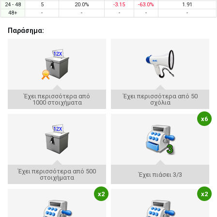
24 - 48
5
20.0%
-3.15
-63.0%
1.91
48+
-
-
-
-
-
Παράσημα:
Έχει περισσότερα από
Έχει περισσότερα από 50
1000 στοιχήματα
σχόλια
x6
Έχει περισσότερα από 500
Έχει πιάσει 3/3
στοιχήματα
x2
x2