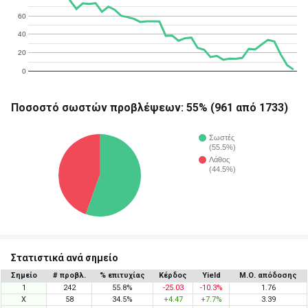
60
40
20
0
Ποσοστό σωστών προβλέψεων: 55% (961 από 1733)
Σωστές
(55.5%)
Λάθος
(44.5%)
Στατιστικά ανά σημείο
Σημείο
# προβλ.
% επιτυχίας
Κέρδος
Yield
Μ.Ο. απόδοσης
1
242
55.8%
-25.03
-10.3%
1.76
X
58
34.5%
+4.47
+7.7%
3.39