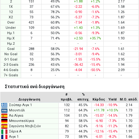
2
151
49.0%
+1.88
+1.2%
2.17
1X
37
67.6%
-2.22
-6.0%
1.58
12
55
78.2%
-0.90
-1.6%
1.26
X2
73
56.2%
-5.27
-7.2%
1.87
Over
421
60.8%
-7.54
-1.8%
1.64
Under
109
60.6%
+1.40
+1.3%
1.69
Ημ.1
6
50.0%
-0.56
-9.3%
1.87
Ημ.X
7
71.4%
+2.50
+35.7%
1.93
Ημ.2
-
-
-
-
-
Goal
288
58.0%
-21.94
-7.6%
1.61
No Goal
32
56.3%
-3.01
-9.4%
1.62
0-1 Goal
10
30.0%
-1.55
-15.5%
2.95
2-3 Goals
236
43.6%
-36.42
-15.4%
1.94
4-6 Goals
8
25.0%
-4.04
-50.5%
2.09
7+ Goals
-
-
-
-
-
Στατιστικά ανά διοργάνωση
#
%
Διοργάνωση
προβλ.
επιτυχ.
Κέρδος
Yield
Μ.Ο. απόδ.
Σούπερ Λιγκ 1
132
45.5%
-14.33
-10.9%
2.14
Μουντιάλ
112
64.3%
+11.78
+10.5%
1.73
Λα Λίγκα
104
51.0%
-15.07
-14.5%
1.79
Μπουντεσλίγκα
94
58.5%
-6.90
-7.3%
1.70
Σεγούντα Ντιβιζιόν
82
52.4%
-9.16
-11.2%
1.80
Σέριε Α
79
44.3%
-12.16
-15.4%
1.91
Λιγκ 1
73
58.9%
-6.01
-8.2%
1.66