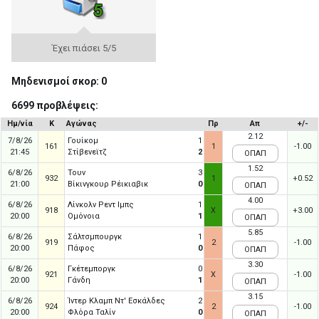
Έχει πιάσει 5/5
Μηδενισμοί σκορ: 0
6699 προβλέψεις:
Ημ/νία
Κ
Αγώνας
Πρ
Απ
+/-
2.12
7/8/26
Γουίκομ
1
161
1
-1.00
21:45
Στίβενεϊτζ
2
ΟΠΑΠ
1.52
6/8/26
Τουν
3
932
1
+0.52
21:00
Βίκινγκουρ Ρέικιαβικ
0
ΟΠΑΠ
4.00
6/8/26
Λίνκολν Ρεντ Ιμπς
1
918
X
+3.00
20:00
Ομόνοια
1
ΟΠΑΠ
5.85
6/8/26
Σάλτσμπουργκ
1
919
2
-1.00
20:00
Πάφος
0
ΟΠΑΠ
3.30
6/8/26
Γκέτεμποργκ
0
921
X
-1.00
20:00
Γάνδη
1
ΟΠΑΠ
3.15
6/8/26
Ίντερ Κλαμπ Ντ' Εσκάλδες
2
924
2
-1.00
20:00
Φλόρα Ταλίν
0
ΟΠΑΠ