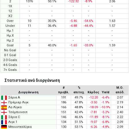
2
1376
50.1%
-122.32
-8.9%
2.06
1X
-
-
-
-
-
12
-
-
-
-
-
X2
-
-
-
-
-
Over
10
30.0%
-5.46
-54.6%
1.63
Under
11
36.4%
-4.88
-44.4%
1.57
Ημ.1
-
-
-
-
-
Ημ.X
-
-
-
-
-
Ημ.2
-
-
-
-
-
Goal
5
40.0%
-1.65
-33.0%
1.59
No Goal
-
-
-
-
-
0-1 Goal
-
-
-
-
-
2-3 Goals
-
-
-
-
-
4-6 Goals
-
-
-
-
-
7+ Goals
-
-
-
-
-
Στατιστικά ανά διοργάνωση
#
%
Μ.Ο.
Διοργάνωση
προβλ.
επιτυχ.
Κέρδος
Yield
απόδ.
Σέριε Α
191
49.7%
-12.20
-6.4%
2.07
Πρέμιερ Λιγκ
186
47.8%
-3.50
-1.9%
2.19
Λα Λίγκα
166
48.8%
-18.09
-10.9%
2.14
Τσάμπιονσιπ
151
42.4%
-7.81
-5.2%
2.40
Σέριε C
146
46.6%
-11.89
-8.1%
2.22
Λιγκ 1
134
51.5%
-9.07
-6.8%
2.09
Μπουντεσλίγκα
130
53.1%
-6.26
-4.8%
2.09