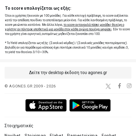
Το score υπολογίζεται ως εξής:
Όλοι οι χρήστες ξεκινούν με 100 μονάδες. Για κάθε επιτυχή πρόβλεψη, το score αυξάνεται
κατά την απόδοση που δίνει το αποτέλεσμα μείον ένα. Για κάθε λανθασμένη πρόβλεψη, το
score μειώνεται κατά ένα. Με άλλα λόγια,
το score αντανακλά πόσες μονάδες θα είχε ο
χρήστης αν πόνταρε υποθετικά μια μονάδα στον κάθε αγώνα που έχει ψηφίσει
. Εάν το score
του χρήστη γίνει αρνητικό, αυτομάτως μηδενίζεται ξαναπάει στο 100.
* Το Yield υπολογίζεται ως εξής: (Συνολικό κέρδος) / (Συνολικές μονάδες πονταρίσματος).
Δηλαδή αν για παράδειγμα κάποιος έχει ποντάρει συνολικά 10 μονάδες και έχει κερδίσει 3,
το yield του θα είναι 3/10 = 30%.
Δείτε την desktop έκδοση του agones.gr
© AGONES.GR 2009 - 2026
Στοιχηματικές
Novibet
Stoiximan
Elabet
Pamestoixima
Fonbet