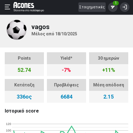
1
Στοιχηματικές
Stoixima
στο ποδόσφαιρο
vagos
Μέλος από 18/10/2025
Points
Yield*
30 ημερών
52.74
-7%
+11%
Κατάταξη
Προβλέψεις
Μέση απόδοση
336ος
6684
2.15
Ιστορικό score
120
100