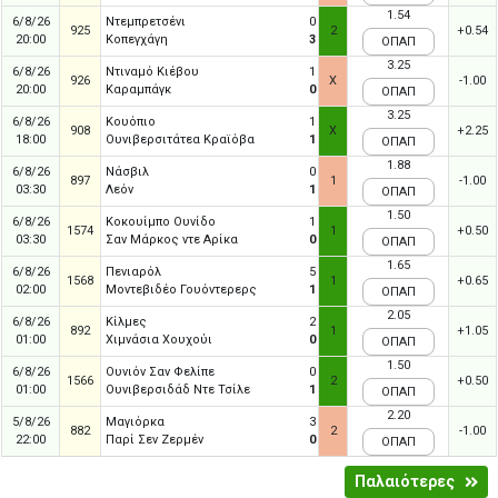
1.54
6/8/26
Ντεμπρετσένι
0
925
2
+0.54
20:00
Κοπεγχάγη
3
ΟΠΑΠ
3.25
6/8/26
Ντιναμό Κιέβου
1
926
X
-1.00
20:00
Καραμπάγκ
0
ΟΠΑΠ
3.25
6/8/26
Κουόπιο
1
908
X
+2.25
18:00
Ουνιβερσιτάτεα Κραϊόβα
1
ΟΠΑΠ
1.88
6/8/26
Νάσβιλ
0
897
1
-1.00
03:30
Λεόν
1
ΟΠΑΠ
1.50
6/8/26
Κοκουίμπο Ουνίδο
1
1574
1
+0.50
03:30
Σαν Μάρκος ντε Αρίκα
0
ΟΠΑΠ
1.65
6/8/26
Πενιαρόλ
5
1568
1
+0.65
02:00
Μοντεβιδέο Γουόντερερς
1
ΟΠΑΠ
2.05
6/8/26
Κίλμες
2
892
1
+1.05
01:00
Χιμνάσια Χουχούι
0
ΟΠΑΠ
1.50
6/8/26
Ουνιόν Σαν Φελίπε
0
1566
2
+0.50
01:00
Ουνιβερσιδάδ Ντε Τσίλε
1
ΟΠΑΠ
2.20
5/8/26
Μαγιόρκα
3
882
2
-1.00
22:00
Παρί Σεν Ζερμέν
0
ΟΠΑΠ
Παλαιότερες