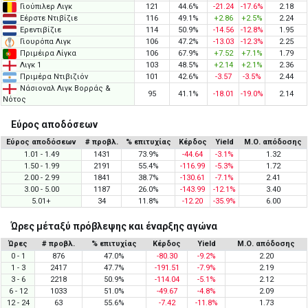
Γιούπιλερ Λιγκ
121
44.6%
-21.24
-17.6%
2.18
Εέρστε Ντιβίζιε
116
49.1%
+2.86
+2.5%
2.24
Ερεντιβίζιε
114
50.9%
-14.56
-12.8%
1.95
Γιουρόπα Λιγκ
106
47.2%
-13.03
-12.3%
2.25
Πριμέιρα Λίγκα
106
67.9%
+7.52
+7.1%
1.79
Λιγκ 1
103
48.5%
+2.14
+2.1%
2.36
Πριμέρα Ντιβιζιόν
101
42.6%
-3.57
-3.5%
2.44
Νάσιοναλ Λιγκ Βορράς &
95
41.1%
-18.01
-19.0%
2.14
Νότος
Εύρος αποδόσεων
Εύρος αποδόσεων
# προβλ.
% επιτυχίας
Κέρδος
Yield
Μ.Ο. απόδοσης
1.01 - 1.49
1431
73.9%
-44.64
-3.1%
1.32
1.50 - 1.99
2191
55.4%
-116.99
-5.3%
1.72
2.00 - 2.99
1841
38.7%
-130.61
-7.1%
2.41
3.00 - 5.00
1187
26.0%
-143.99
-12.1%
3.40
5.01+
34
11.8%
-12.20
-35.9%
6.00
Ώρες μέταξύ πρόβλεψης και έναρξης αγώνα
Ώρες
# προβλ.
% επιτυχίας
Κέρδος
Yield
Μ.Ο. απόδοσης
0 - 1
876
47.0%
-80.30
-9.2%
2.20
1 - 3
2417
47.7%
-191.51
-7.9%
2.19
3 - 6
2218
50.9%
-114.04
-5.1%
2.12
6 - 12
1033
51.0%
-49.67
-4.8%
2.09
12 - 24
63
55.6%
-7.42
-11.8%
1.73