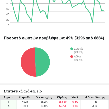
80
60
40
20
0
Ποσοστό σωστών προβλέψεων: 49% (3296 από 6684)
Σωστές
(49.3%)
Λάθος
(50.7%)
Στατιστικά ανά σημείο
Σημείο
# προβλ.
% επιτυχίας
Κέρδος
Yield
Μ.Ο. απόδοσης
1
4028
55.2%
-253.69
-6.3%
1.83
X
1254
29.8%
-60.43
-4.8%
3.26