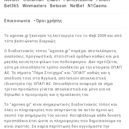
Bet365
Winmasters
Betsson
NetBet
N1Casino
Επικοινωνία
•
Όροι χρήσης
Το agones.gr ξεκίνησε τη λειτουργία του το Φεβ 2009 και από
τότε βελτιώνεται διαρκώς.
Ο διαδικτυακός τόπος "agones.gr" παρέχει αποτελέσματα,
αναλύσεις, προγνωστικά, στατιστικά ομάδων καθώς και μια
μεγάλη κοινότητα φίλων του ποδοσφαίρου. Δεν σχετίζεται,
ούτε με οποιοδήποτε τρόπο συνδέεται με την εταιρεία ΟΠΑΠ
ΑΕ. Τα σήματα "Πάμε Στοίχημα" και "ΟΠΑΠ" καθώς και η
απόδοσή τους στα Αγγλικά, αποτελούν αποκλειστική
ιδιοκτησία της ΟΠΑΠ ΑΕ. Οποιαδήποτε αναφορά σε σήμα
τρίτου προσώπου γίνεται αποκλειστικά και μόνο για να
δηλωθεί ο προορισμός και η προέλευση του.
Το "agones.gr" είναι ενημερωτικός διαδικτυακός τόπος και
όλες οι πληροφορίες που αναρτώνται σε αυτόν έχουν ως
σκοπό την ενημέρωση του κοινού. Καταβάλουμε κάθε δυνατή
προσπάθεια έτσι ώστε οι πληροφορίες που δημοσιεύουμε να
είναι σωστές. Σε καμία περίπτωση δεν εγγυόμαστε την