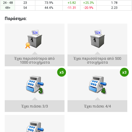
24 - 48
23
73.9%
+5.82
+25.3%
1.78
48+
54
44.4%
-11.31
-20.9%
2.23
Παράσημα:
Έχει περισσότερα από
Έχει περισσότερα από 500
1000 στοιχήματα
στοιχήματα
x5
x3
Έχει πιάσει 3/3
Έχει πιάσει 4/4