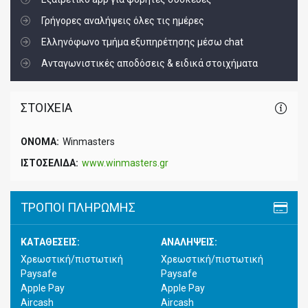
Γρήγορες αναλήψεις όλες τις ημέρες
Ελληνόφωνο τμήμα εξυπηρέτησης μέσω chat
Ανταγωνιστικές αποδόσεις & ειδικά στοιχήματα
ΣΤΟΙΧΕΙΑ
ΟΝΟΜΑ:
Winmasters
ΙΣΤΟΣΕΛΙΔΑ:
www.winmasters.gr
ΤΡΟΠΟΙ ΠΛΗΡΩΜΗΣ
ΚΑΤΑΘΕΣΕΙΣ:
ΑΝΑΛΗΨΕΙΣ:
Χρεωστική/πιστωτική
Χρεωστική/πιστωτική
Paysafe
Paysafe
Apple Pay
Apple Pay
Aircash
Aircash