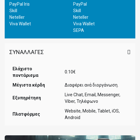
PayPal Iris
PayPal
Skill
Skill
Neteller
Neteller
Viva Wallet
Viva Wallet
SEPA
ΣΥΝΑΛΛΑΓΕΣ
Ελάχιστο
0.10€
ποντάρισμα
Μέγιστα κέρδη
Διαφέρει ανά διοργάνωση.
Live Chat, Email, Messenger,
Εξυπηρέτηση
Viber, Τηλέφωνο
Website, Mobile, Tablet, iOS,
Πλατφόρμες
Android