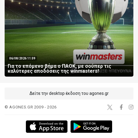
06/08/2026 11:09
Για το επόμενο βήμα ο ΠΑΟΚ, με σούπερ τις
καλύτερες αποδόσεις της winmasters!
Δείτε την desktop έκδοση του agones.gr
© AGONES.GR 2009 - 2026