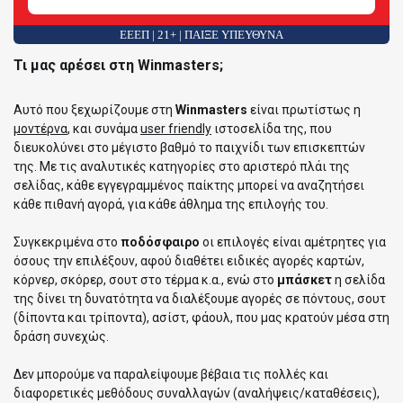
ΕΕΕΠ | 21+ | ΠΑΙΞΕ ΥΠΕΥΘΥΝΑ
Τι μας αρέσει στη Winmasters;
Αυτό που ξεχωρίζουμε στη
Winmasters
είναι πρωτίστως η
μοντέρνα
, και συνάμα
user friendly
ιστοσελίδα της, που
διευκολύνει στο μέγιστο βαθμό το παιχνίδι των επισκεπτών
της. Με τις αναλυτικές κατηγορίες στο αριστερό πλάι της
σελίδας, κάθε εγγεγραμμένος παίκτης μπορεί να αναζητήσει
κάθε πιθανή αγορά, για κάθε άθλημα της επιλογής του.
Συγκεκριμένα στο
ποδόσφαιρο
οι επιλογές είναι αμέτρητες για
όσους την επιλέξουν, αφού διαθέτει ειδικές αγορές καρτών,
κόρνερ, σκόρερ, σουτ στο τέρμα κ.α., ενώ στο
μπάσκετ
η σελίδα
της δίνει τη δυνατότητα να διαλέξουμε αγορές σε πόντους, σουτ
(δίποντα και τρίποντα), ασίστ, φάουλ, που μας κρατούν μέσα στη
δράση συνεχώς.
Δεν μπορούμε να παραλείψουμε βέβαια τις πολλές και
διαφορετικές μεθόδους συναλλαγών (αναλήψεις/καταθέσεις),