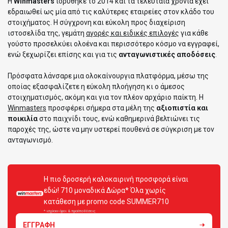
Η
Winmasters
ιδρύθηκε το 2014 και τα τελευταία χρόνια έχει
εδραιωθεί ως μία από τις καλύτερες εταιρείες στον κλάδο του
στοιχήματος. Η σύγχρονη και εύκολη προς διαχείριση
ιστοσελίδα της, γεμάτη
αγορές και ειδικές επιλογές
για κάθε
γούστο προσελκύει ολοένα και περισσότερο κόσμο να εγγραφεί,
ενώ ξεχωρίζει επίσης και για τις
ανταγωνιστικές αποδόσεις
.
Πρόσφατα λάνσαρε μια ολοκαίνουργια πλατφόρμα, μέσω της
οποίας εξασφαλίζετε η εύκολη πλοήγηση κι ο άμεσος
στοιχηματισμός, ακόμη και για τον πλέον αρχάριο παίκτη. Η
Winmasters
προσφέρει σήμερα στα μέλη της
αξιοπιστία και
ποικιλία
στο παιχνίδι τους, ενώ καθημερινά βελτιώνει τις
παροχές της, ώστε να μην υστερεί πουθενά σε σύγκριση με τον
ανταγωνισμό.
Η πιο δροσερή καλοκαιρινή προσφορά είναι
εδώ! 710 μοναδικά Δώρα* Όλα χωρίς
κατάθεση με promo code SUMMER710
* ισχύουν όροι & προϋποθέσεις
ΕΓΓΡΑΦΗ