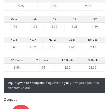
3.25
3.35
2.07
Over
Under
1X
12
X2
1.72
1.95
1.72
1.28
1.29
Ημ. 1
Ημ. X
Ημ. 2
Goal
No Goal
3.65
2.12
2.65
1.62
2.12
0-1 Goals
2-3 Goals
4-6 Goals
7+ Goals
3.50
1.95
2.90
23.00
Δημιουργήστε λογαριασμό
(ή κάντε
login
) για να μετρήσει στα
στατιστικά σας.
2 ψήφοι: