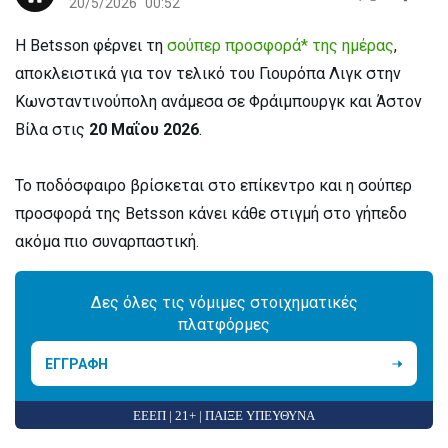
20/5/2026
00:52
Η Betsson φέρνει τη
σούπερ προσφορά* της ημέρας
,
αποκλειστικά για τον τελικό του Γιουρόπα Λιγκ στην
Κωνσταντινούπολη ανάμεσα σε Φράιμπουργκ και Άστον
Βίλα στις
20 Μαΐου 2026
.
Το ποδόσφαιρο βρίσκεται στο επίκεντρο και η σούπερ
προσφορά της Betsson κάνει κάθε στιγμή στο γήπεδο
ακόμα πιο συναρπαστική.
Δες όλες τις νόμιμες στοιχηματικές
πλατφόρμες
ΕΓΓΡΑΦΗ
ΕΕΕΠ | 21+ | ΠΑΙΞΕ ΥΠΕΥΘΥΝΑ